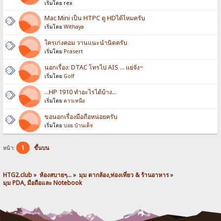
เริ่มโดย rex
Mac Mini เป็น HTPC ดู HDได้ไหมครับ
เริ่มโดย
Withaya
ใครเก่งคอม วานแนะนำนิดครับ
เริ่มโดย
Prasert
นอกเรื่อง: DTAC โทรไป AIS ... แย่จัง~
เริ่มโดย
Golf
...HP 1910 ทำอะไรได้บ้าง...
เริ่มโดย
ดาวเหนือ
ขอนอกเรื่องมือถือหน่อยครับ
เริ่มโดย
บอย บ้านเด็จ
1
หน้า:
ขึ้นบน
HTG2.club
»
ห้องสบายๆ...
»
มุม ตากล้อง,ท่องเที่ยว & ร้านอาหาร
»
มุม PDA, มือถือและ Notebook