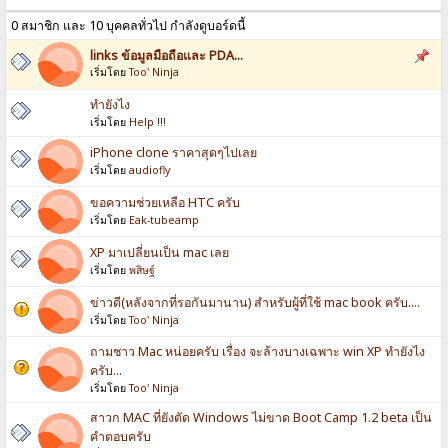
0 สมาชิก และ 10 บุคคลทั่วไป กำลังดูบอร์ดนี้
links ข้อมูลมือถือและ PDA...
เริ่มโดย
Too' Ninja
ทำยังไง
เริ่มโดย
Help !!!
iPhone clone ราคาสุดๆไปเลย
เริ่มโดย
audiofly
ขอความช่วยเหลือ HTC ครับ
เริ่มโดย
Eak-tubeamp
XP มาเปลี่ยนเป็น mac เลย
เริ่มโดย
พสิษฐ์
ข่าวดี(หลังจากที่รอกันมานาน) สำหรับผู้ที่ใช้ mac book ครับ....
เริ่มโดย
Too' Ninja
ถามชาว Mac หน่อยครับ เรื่อง จะล้างบางเฉพาะ win XP ทำยังไง
ครับ...
เริ่มโดย
Too' Ninja
สาวก MAC ที่ยังตัด Windows ไม่ขาด Boot Camp 1.2 beta เป็น
คำตอบครับ