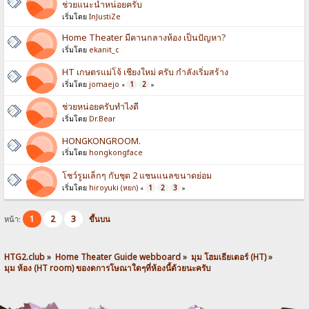
ช่วยแนะนำหน่อยครับ
เริ่มโดย
InJustiZe
Home Theater มีคานกลางห้อง เป็นปัญหา?
เริ่มโดย
ekanit_c
HT เกษตรแม่โจ้ เชียงใหม่ ครับ กำลังเริ่มสร้าง
เริ่มโดย
jomaejo
1
2
«
»
ช่วยหน่อยครับทำไงดี
เริ่มโดย
Dr.Bear
HONGKONGROOM.
เริ่มโดย
hongkongface
โชว์รูมเล็กๆ กับชุด 2 แชนแนลขนาดย่อม
เริ่มโดย
hiroyuki (หยก)
1
2
3
«
»
1
2
3
หน้า:
ขึ้นบน
HTG2.club
»
Home Theater Guide webboard
»
มุม โฮมเธียเตอร์ (HT)
»
มุม ห้อง (HT room) ของดการโษณาใดๆที่ห้องนี้ด้วยนะครับ