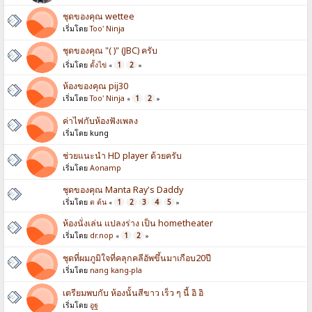
ชุดของคุณ wettee
เริ่มโดย
Too' Ninja
ชุดของคุณ "( )" (JBC) ครับ
เริ่มโดย
ตั้งไข่
1
2
«
»
ห้องของคุณ pij30
เริ่มโดย
Too' Ninja
1
2
«
»
ค่าไฟกับห้องฟังเพลง
เริ่มโดย kung
ช่วยแนะนำ HD player ด้วยครับ
เริ่มโดย
Aonamp
ชุดของคุณ Manta Ray's Daddy
เริ่มโดย
ต ต้น
1
2
3
4
5
«
»
ห้องนั่งเล่น แปลงร่าง เป็น hometheater
เริ่มโดย
dr.nop
1
2
«
»
ชุดที่ผมภูมิใจที่คลุกคลีอัพขึ้นมาเกือบ20ปี
เริ่มโดย
nang kang-pla
เตรียมพบกับ ห้องนั้นสีขาว เร็ว ๆ นี้ อิ อิ
เริ่มโดย
อูฐ