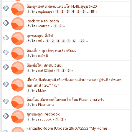
ห้องดูหนังฟังเพลงบนคอนโด FL48..สุขุมวิท20
เริ่มโดย
หมูอ่อนนุช
1
2
3
4
5
6
18
«
...
»
Rock 'n' Ran Room
เริ่มโดย
Teatree
1
2
«
»
ชุดของคุณ ตั้งไข่
เริ่มโดย
หมี
1
2
3
4
5
6
22
«
...
»
ห้องเล็กๆ ชุดเล็กๆ คนเลิงครับผม
เริ่มโดย
กอล์ฟฟี่
ห้องมือใหม่หัดขับ ฮับป๋ม
เริ่มโดย
wat12(คุ้ม)
1
2
3
«
»
เที่ยวไปฟังห้องดูหนังห้องฟังเพลงแล้วเอามาเล่าสู่กันฟัง อัพเดท
ตอนหนีน้ำ 26/11/54
เริ่มโดย
M.lex
ห้องโฮมเธียรเตอร์ในคอนโด โดย Plasmama ครับ
เริ่มโดย
Plasmama
ชุดของคุณ redbook
เริ่มโดย
redbook
1
2
«
»
Fantastic Room (Update 29/07/2553 "My Home