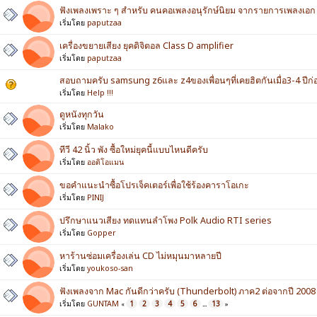
ฟังเพลงเพราะ ๆ สำหรับ คนคอเพลงอนุรักษ์นิยม จากรายการเพลงเอก เ
เริ่มโดย
paputzaa
เครื่องขยายเสียง ยุคดิจิตอล Class D amplifier
เริ่มโดย
paputzaa
สอบถามครับ samsung z6และ z4ของเพื่อนๆที่เคยฮิตกันเมื่อ3-4 ปีก่อนย
เริ่มโดย
Help !!!
ดูหนังทุกวัน
เริ่มโดย
Malako
ทีวี 42 นิ้ว พัง ซื้อใหม่ยุคนี้แบบไหนดีครับ
เริ่มโดย
ออดิโอแมน
ขอคำแนะนำ​ซื้อ​โปรเจ็ค​เตอร์​เพื่อใช้ร้องคาราโอเกะ​
เริ่มโดย
PINIJ
ปรึกษาแนวเสียง ทดแทนลำโพง Polk Audio RTI series
เริ่มโดย
Gopper
หาร้านซ่อมเครื่องเล่น CD ไม่หมุนมาหลายปี
เริ่มโดย
youkoso-san
ฟังเพลงจาก Mac กันดีกว่าครับ (Thunderbolt) ภาค2 ต่อจากปี 2008
เริ่มโดย
GUNTAM
1
2
3
4
5
6
13
«
...
»