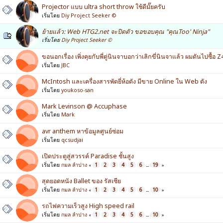
Projector แบบ ultra short throw ใช้ดีมั๊ยครับ
เริ่มโดย
Diy Project Seeker ©
ย้ายแล้ว: Web HTG2.net จะปิดตัว ขอขอบคุณ "คุณToo' Ninja"
เริ่มโดย
Diy Project Seeker ©
ขอนอกเรื่อง เพิ่งคุยกับพี่ตู่นินจาบอกว่าเลิกขี่นินจาแล้ว ผมดันไปซื้อ 
เริ่มโดย
JBC
McIntosh และเครื่องสารพัดยี่ห้อดัง มีขาย Online ใน Web ดัง
เริ่มโดย
youkoso-san
Mark Levinson @ Accuphase
เริ่มโดย
Mark
avr anthem หาข้อมูลศูนย์ซ่อม
เริ่มโดย
qcsudjai
เปิดประตูสู่สวรรค์ Paradise ชั้นสูง
เริ่มโดย
กมล ลำปาง
1
2
3
4
5
6
19
«
...
»
สุดยอดหนัง Ballet ของ รัสเซีย
เริ่มโดย
กมล ลำปาง
1
2
3
4
5
6
10
«
...
»
รถไฟความเร็วสูง High speed rail
เริ่มโดย
กมล ลำปาง
1
2
3
4
5
6
10
«
...
»