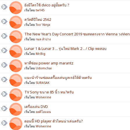
ยังมีใครใช้ dvico อยู่มั้ยครับ ?
เริ่มโดย
tw145
สวัสดีปีใหม่ 2562
เริ่มโดย
Too' Ninja
The New Year’s Day Concert 2019 ชมสดตรงจาก Vienna วงVien
เริ่มโดย
กมล ลำปาง
Lunar 1 & Lunar 3 ... รุ่นใหม่ Mark 2 .. / Clip ทดสอบ
เริ่มโดย
Mr.Big
หาที่ซ่อม power amp marantz
เริ่มโดย
Udomchai
แนะนำร้านซ่อมเครื้องเล่นบูลเรย์ให้ด้วยครับ
เริ่มโดย
SURASAK
TV Sony ขนาด 85 นิ้ว ทน?ครับ
เริ่มโดย
Wolverine
เครื่องเล่น DVD
เริ่มโดย
ออดิโอแมน
ตอนนี้ HD player ตัวไหนน่าเล่นครับ?
เริ่มโดย
Wolverine