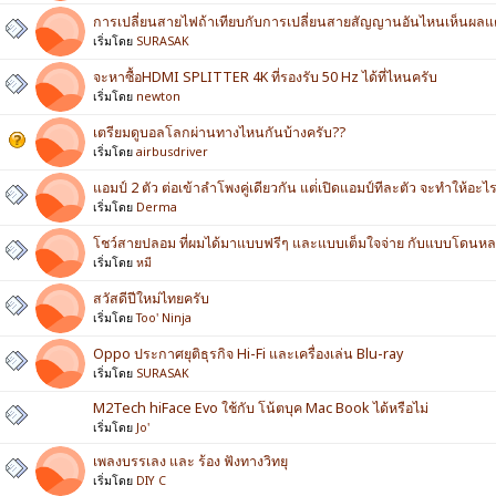
การเปลี่ยนสายไฟถ้าเทียบกับการเปลี่ยนสายสัญญานอันไหนเห็นผลแ
เริ่มโดย
SURASAK
จะหาซื้อHDMI SPLITTER 4K ที่รองรับ 50 Hz ได้ที่ไหนครับ
เริ่มโดย
newton
เตรียมดูบอลโลกผ่านทางไหนกันบ้างครับ??
เริ่มโดย
airbusdriver
แอมป์ 2 ตัว ต่อเข้าลำโพงคู่เดียวกัน แต่่เปิดแอมป์ทีละตัว จะทำให้อะไร
เริ่มโดย
Derma
โชว์สายปลอม ที่ผมได้มาแบบฟรีๆ และแบบเต็มใจจ่าย กับแบบโดนห
เริ่มโดย
หมี
สวัสดีปีใหม่ไทยครับ
เริ่มโดย
Too' Ninja
Oppo ประกาศยุติธุรกิจ Hi-Fi และเครื่องเล่น Blu-ray
เริ่มโดย
SURASAK
M2Tech hiFace Evo ใช้กับ โน้ตบุค Mac Book ได้หรือไม่
เริ่มโดย
Jo'
เพลงบรรเลง และ ร้อง ฟังทางวิทยุ
เริ่มโดย
DIY C