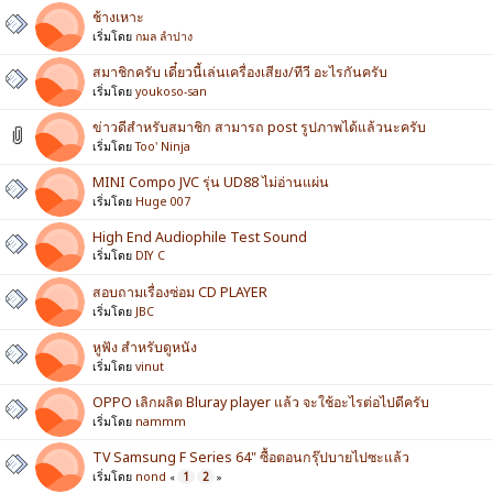
ช้างเหาะ
เริ่มโดย
กมล ลำปาง
สมาชิกครับ เดี๋ยวนี้เล่นเครื่องเสียง/ทีวี อะไรกันครับ
เริ่มโดย
youkoso-san
ข่าวดีสำหรับสมาชิก สามารถ post รูปภาพได้แล้วนะครับ
เริ่มโดย
Too' Ninja
MINI Compo JVC รุ่น UD88 ไม่อ่านแผ่น
เริ่มโดย
Huge 007
High End Audiophile Test Sound
เริ่มโดย
DIY C
สอบถามเรื่องซ่อม CD PLAYER
เริ่มโดย
JBC
หูฟัง สำหรับดูหนัง
เริ่มโดย
vinut
OPPO เลิกผลิต Bluray player แล้ว จะใช้อะไรต่อไปดีครับ
เริ่มโดย
nammm
TV Samsung F Series 64" ซื้อตอนกรุ๊ปบายไปซะแล้ว
เริ่มโดย
nond
1
2
«
»