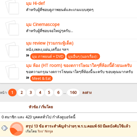
มุม Hi-def
สำหรับผู้ที่ชอบดูภาพยนต์และเกมแบบสุดๆ
มุม Cinemascope
สำหรับผู้ที่ชอบจอใหญ่ๆครับ...
มุม review (รวมกระทู้เด็ด)
หนัง,เพลง,แผ่น,เครื่อง ฯลฯ
มุม ภาพยนต์ + DVD
มุมอื่นๆ (นอกเรื่อง) :
มุม ห้อง (HT room) ของดการโษณาใดๆที่ห้องนี้ด้วยนะครับ
ขอความกรุณางดการโฆษณาใดๆที่ห้องนี้นะครับ ขอบคุณมากครับ
Meet & Eat
1
2
3
4
5
6
160
หน้า:
...
ลงล่าง
หัวข้อ
/
เริ่มโดย
0 สมาชิก และ 423 บุคคลทั่วไป กำลังดูบอร์ดนี้
สรุป 13 ข้อ สาระสำคัญจำง่ายๆ พ.ร.บ.คอมพ์ 60 มีผลบังคับใช้แล้ว
เริ่มโดย
Too' Ninja