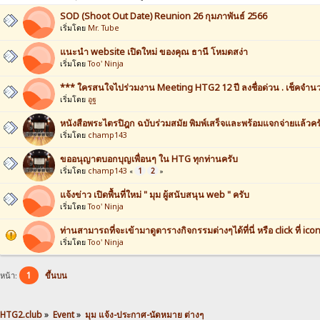
SOD (Shoot Out Date) Reunion 26 กุมภาพันธ์ 2566
เริ่มโดย
Mr. Tube
แนะนำ website เปิดใหม่ ของคุณ ธานี โหมดสง่า
เริ่มโดย
Too' Ninja
*** ใครสนใจไปร่วมงาน Meeting HTG2 12 ปี ลงชื่อด่วน . เช็คจำนวน
เริ่มโดย
อูฐ
หนังสือพระไตรปิฎก ฉบับร่วมสมัย พิมพ์เสร็จและพร้อมแจกจ่ายแล้วคร
เริ่มโดย
champ143
ขออนุญาตบอกบุญเพื่อนๆ ใน HTG ทุกท่านครับ
เริ่มโดย
champ143
1
2
«
»
แจ้งข่าว เปิดพื้นที่ใหม่ " มุม ผู้สนับสนุน web " ครับ
เริ่มโดย
Too' Ninja
ท่านสามารถที่จะเข้ามาดูตารางกิจกรรมต่างๆได้ที่นี่ หรือ click ที่ icon 
เริ่มโดย
Too' Ninja
1
หน้า:
ขึ้นบน
HTG2.club
»
Event
»
มุม แจ้ง-ประกาศ-นัดหมาย ต่างๆ