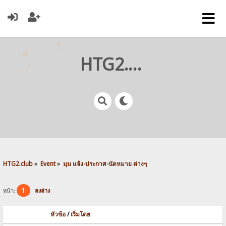
HTG2.club
HTG2.club
»
Event
»
มุม แจ้ง-ประกาศ-นัดหมาย ต่างๆ
1
หน้า:
ลงล่าง
หัวข้อ
/
เริ่มโดย