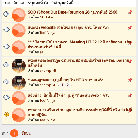
0 สมาชิก และ 6 บุคคลทั่วไป กำลังดูบอร์ดนี้
SOD (Shoot Out Date) Reunion 26 กุมภาพันธ์ 2566
เริ่มโดย
Mr. Tube
แนะนำ website เปิดใหม่ ของคุณ ธานี โหมดสง่า
เริ่มโดย
Too' Ninja
*** ใครสนใจไปร่วมงาน Meeting HTG2 12 ปี ลงชื่อด่วน . เช็ค
จำนวนคนวันที่ 14 นี้
เริ่มโดย
อูฐ
หนังสือพระไตรปิฎก ฉบับร่วมสมัย พิมพ์เสร็จและพร้อมแจกจ่าย
แล้วครับ
เริ่มโดย
champ143
ขออนุญาตบอกบุญเพื่อนๆ ใน HTG ทุกท่านครับ
เริ่มโดย
champ143
1
2
«
»
แจ้งข่าว เปิดพื้นที่ใหม่ " มุม ผู้สนับสนุน web " ครับ
เริ่มโดย
Too' Ninja
ท่านสามารถที่จะเข้ามาดูตารางกิจกรรมต่างๆได้ที่นี่ หรือ click ที่
icon ปฏิทิน...
เริ่มโดย
Too' Ninja
1
หน้า:
ขึ้นบน