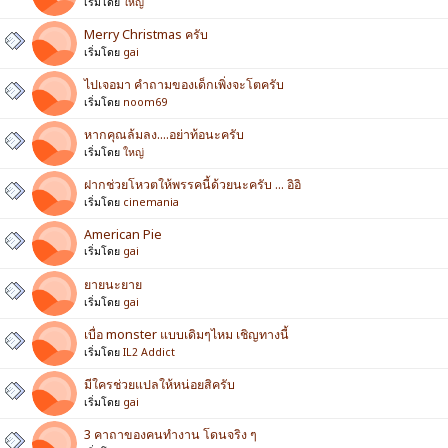
เริ่มโดย
ใหญ่
Merry Christmas ครับ
เริ่มโดย
gai
ไปเจอมา คำถามของเด็กเพิ่งจะโตครับ
เริ่มโดย
noom69
หากคุณล้มลง....อย่าท้อนะครับ
เริ่มโดย
ใหญ่
ฝากช่วยโหวตให้พรรคนี้ด้วยนะครับ ... อิอิ
เริ่มโดย
cinemania
American Pie
เริ่มโดย
gai
ยายนะยาย
เริ่มโดย
gai
เบื่อ monster แบบเดิมๆไหม เชิญทางนี้
เริ่มโดย
IL2 Addict
มีใครช่วยแปลให้หน่อยสิครับ
เริ่มโดย
gai
3 คาถาของคนทำงาน โดนจริง ๆ