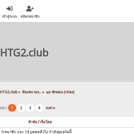
เข้าสู่ระบบ
สมัครสมาชิก
HTG2.club
HTG2.club
»
ห้องสบายๆ...
»
มุม พักผ่อน (relax)
1
2
3
4
หน้า:
ลงล่าง
หัวข้อ
/
เริ่มโดย
0 สมาชิก และ 14 บุคคลทั่วไป กำลังดูบอร์ดนี้