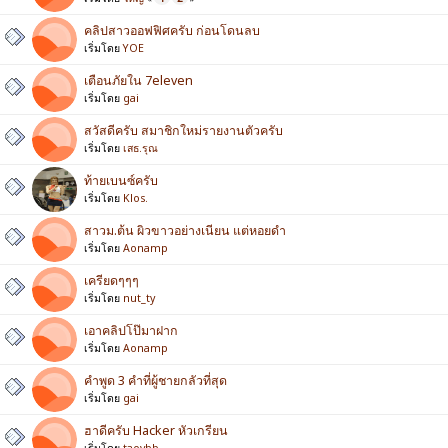
คลิปสาวออฟฟิศครับ ก่อนโดนลบ
เริ่มโดย
YOE
เตือนภัยใน 7eleven
เริ่มโดย
gai
สวัสดีครับ สมาชิกใหม่รายงานตัวครับ
เริ่มโดย
เสธ.รุณ
ท้ายเบนซ์ครับ
เริ่มโดย
Klos.
สาวม.ต้น ผิวขาวอย่างเนียน แต่หอยดำ
เริ่มโดย
Aonamp
เครียดๆๆๆ
เริ่มโดย
nut_ty
เอาคลิปโป๊มาฝาก
เริ่มโดย
Aonamp
คำพูด 3 คำที่ผู้ชายกลัวที่สุด
เริ่มโดย
gai
ฮาดีครับ Hacker หัวเกรียน