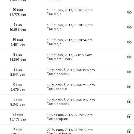
20 ตอบ
13 มิถุนายน, 2012, 03:36:07 pm
โดย
MoJo
17,775 อ่าน
6 ตอบ
13 มิถุนายน, 2012, 03:28:07 pm
โดย
MoJo
10,536 อ่าน
10 ตอบ
13 มิถุนายน, 2012, 03:20:54 pm
โดย
MoJo
9,451 อ่าน
8 ตอบ
11 มิถุนายน, 2012, 02:05:26 am
โดย
Metal Shark
11,391 อ่าน
9 ตอบ
17 กุมภาพันธ์, 2012, 06:03:26 pm
โดย
niponic89
8,841 อ่าน
0 ตอบ
17 กุมภาพันธ์, 2012, 06:02:10 pm
โดย
Coconut
5,676 อ่าน
6 ตอบ
17 กุมภาพันธ์, 2012, 06:01:32 pm
โดย
niponic89
8,343 อ่าน
22 ตอบ
18 มกราคม, 2012, 07:59:37 pm
โดย
pompam
15,172 อ่าน
4 ตอบ
27 ธันวาคม, 2011, 04:29:12 pm
โดย
Rasp Berry