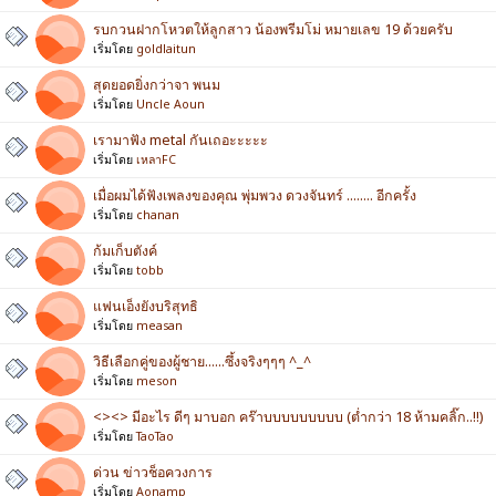
รบกวนฝากโหวตให้ลูกสาว น้องพรีมโม่ หมายเลข 19 ด้วยครับ
เริ่มโดย
goldlaitun
สุดยอดยิ่งกว่าจา พนม
เริ่มโดย
Uncle Aoun
เรามาฟัง metal กันเถอะะะะะ
เริ่มโดย
เหลาFC
เมื่อผมได้ฟังเพลงของคุณ พุ่มพวง ดวงจันทร์ ........ อีกครั้ง
เริ่มโดย
chanan
ก้มเก็บตังค์
เริ่มโดย
tobb
แฟนเอ็งยังบริสุทธิ
เริ่มโดย
measan
วิธีเลือกคู่ของผู้ชาย......ซึ้งจริงๆๆๆ ^_^
เริ่มโดย
meson
<><> มีอะไร ดีๆ มาบอก คร๊าบบบบบบบบบ (ต่ำกว่า 18 ห้ามคลิ๊ก..!!)
เริ่มโดย
TaoTao
ด่วน ข่าวช็อควงการ
เริ่มโดย
Aonamp