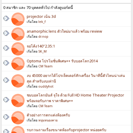
0 สมาชิก และ 70 บุคคลทั่วไป กำลังดูบอร์ดนี้
projector เน้น 3d
เริ่มโดย
lek_f
anamorphic lens ตัวใหม่มาแล้ว พร้อม review
เริ่มโดย
dr.nop
จอโค้ง140"2.35:1
เริ่มโดย
SK_M
Optoma โปรโมชั่นพิเศษ++ รับบอลโลก2014
เริ่มโดย
CM Team
งบ 45000 อยากได้โปรเจ็คเตอร์สักเครื่อง วินาทีนี้ตัวไหนน่าเล่น
สุด สำหรับงบเท่านี
เริ่มโดย
ouddyhot
ชมบอลโลกมันส์ จุใจ ด้วย Full HD Home Theater Projector
พร้อมจอรับภาพ ราคาพิเศษ++
เริ่มโดย
CM Team
ตัวอย่างการตกแต่งห้องครับ
เริ่มโดย
หนุ่มหนองคาย
รบกวนถามเรื่องขนาดห้องกับprojector หน่อยครับ