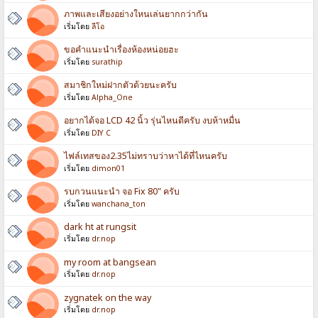
ภาพและเสียงอย่างใหนเล่นยากกว่ากัน
เริ่มโดย
ลีโอ
ขอคำแนะนำเรื่องห้องหน่อยฮะ
เริ่มโดย
surathip
สมาชิกใหม่ฝากตัวด้วยนะครับ
เริ่มโดย
Alpha_One
อยากได้จอ LCD 42 นิ้ว รุ่นไหนดีครับ งบห้าหมื่น
เริ่มโดย
DIY C
ไฟล์เทสของ2.35ไม่ทราบว่าหาได้ที่ไหนครับ
เริ่มโดย
dimon01
รบกวนแนะนำ จอ Fix 80" ครับ
เริ่มโดย
wanchana_ton
dark ht at rungsit
เริ่มโดย
dr.nop
my room at bangsean
เริ่มโดย
dr.nop
zygnatek on the way
เริ่มโดย
dr.nop