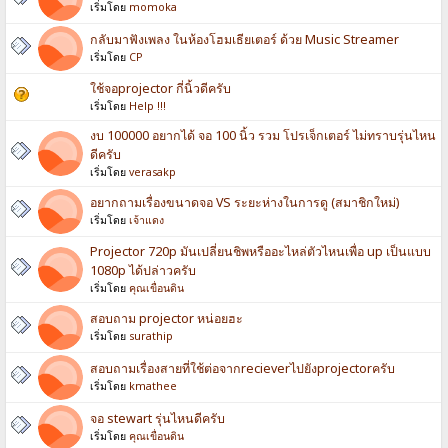
เริ่มโดย
momoka
กลับมาฟังเพลง ในห้องโฮมเธียเตอร์ ด้วย Music Streamer
เริ่มโดย
CP
ใช้จอprojector กี่นิ้วดีครับ
เริ่มโดย
Help !!!
งบ 100000 อยากได้ จอ 100 นิ้ว รวม โปรเจ็กเตอร์ ไม่ทราบรุ่นไหน
ดีครับ
เริ่มโดย
verasakp
อยากถามเรื่องขนาดจอ VS ระยะห่างในการดู (สมาชิกใหม่)
เริ่มโดย
เจ้าแดง
Projector 720p มันเปลี่ยนชิพหรืออะไหล่ตัวไหนเพื่อ up เป็นแบบ
1080p ได้ปล่าวครับ
เริ่มโดย
คุณเขื่อนดิน
สอบถาม projector หน่อยฮะ
เริ่มโดย
surathip
สอบถามเรื่องสายที่ใช้ต่อจากrecieverไปยังprojectorครับ
เริ่มโดย
kmathee
จอ stewart รุ่นไหนดีครับ
เริ่มโดย
คุณเขื่อนดิน