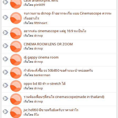
case anamorphic lens
เริ่มโดย
ple6699
รบกวนถาม dr.nop ถ้าอยากจะเริ่ม แบบ Cinemascope ควรจะ
เริ่มอย่างไร
เริ่มโดย
fifthheart
อยากเล่น cinemascope แต่ดู 16:9 จะเป็นไง
เริ่มโดย
dr.nop
CINEMA ROOM LENS OR ZOOM
เริ่มโดย
dr.nop
dj gappy cinema room
เริ่มโดย
dr.nop
กำลังจะสั่งซื้อ ss 50b850 ขอคำแนะนำหน่อยครับ
เริ่มโดย
bankerman
oppo bd 83 ทำ v-stretch ได้
เริ่มโดย
dr.nop
รวมห้องเพื่อนๆที่สนใจ cinemascope(made in thailand)
เริ่มโดย
dr.nop
jvc hd950 มีขายหรือยังครับราคาเท่าไร
เริ่มโดย
ลีโอ