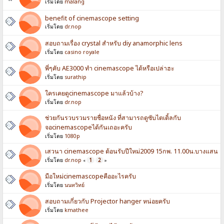
เริ่มโดย
malang
benefit of cinemascope setting
เริ่มโดย
dr.nop
สอบถามเรื่อง crystal สำหรับ diy anamorphic lens
เริ่มโดย
casino royale
พี่ๆคับ AE3000 ทำ cinemascope ได้หรือเปล่าฮะ
เริ่มโดย
surathip
ใครเคยดูcinemascope มาแล้วบ้าง?
เริ่มโดย
dr.nop
ช่วยกันรวบรวมรายชื่อหนัง ที่สามารถดูซับไตเติ้ลกับ
จอcinemascopeได้กันเถอะครับ
เริ่มโดย
1080p
เสวนา cinemascope ต้อนรับปีใหม่2009 15กพ. 11.00น.บางแสน
เริ่มโดย
dr.nop
1
2
«
»
มือใหม่cinemascopeคืออะไรครับ
เริ่มโดย
นนทวิทย์
สอบถามเกี่ยวกับ Projector hanger หน่อยครับ
เริ่มโดย
kmathee