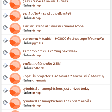
สูตรหา curve จอโค้ง ผมได้มาแล้ว
เริ่มโดย
dr.nop
รางเลื่อนไฟฟ้า ss slide มาถึง แล้วจ้า
เริ่มโดย
dr.nop
รายงานบรรยากาศ งานเสวนา cinemascope
เริ่มโดย
dr.nop
รบกวนถาม Mitsubishi HC3000 ทำ cinescope ได้เปล่าครับ
เริ่มโดย
pgm10s
ss morphic mk2 is coming next week
เริ่มโดย
dr.nop
รายชื่อแผ่นที่อัดมาเป็น 2.35:1
เริ่มโดย
redbook
มาดูคนใช้ projector 1 เครื่องกับจอ 2 จอครับ...เข้าใจคิดจริง ๆ
เริ่มโดย
cinemania
cylindrical anamorphic lens just arrived today
เริ่มโดย
dr.nop
cylindrical anamorphic lens ดีกว่า prism อย่างไร
เริ่มโดย
dr.nop