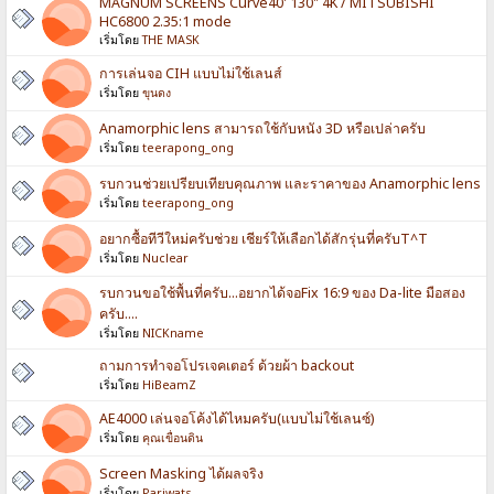
MAGNUM SCREENS Curve40' 130" 4K / MITSUBISHI
HC6800 2.35:1 mode
เริ่มโดย
THE MASK
การเล่นจอ CIH แบบไม่ใช้เลนส์
เริ่มโดย
ขุนดง
Anamorphic lens สามารถใช้กับหนัง 3D หรือเปล่าครับ
เริ่มโดย
teerapong_ong
รบกวนช่วยเปรียบเทียบคุณภาพ และราคาของ Anamorphic lens
เริ่มโดย
teerapong_ong
อยากซื้อทีวีใหม่ครับช่วย เชียร์ให้เลือกได้สักรุ่นที่ครับT^T
เริ่มโดย
Nuclear
รบกวนขอใช้พื้นที่ครับ...อยากได้จอFix 16:9 ของ Da-lite มือสอง
ครับ....
เริ่มโดย
NICKname
ถามการทำจอโปรเจคเตอร์ ด้วยผ้า backout
เริ่มโดย
HiBeamZ
AE4000 เล่นจอโค้งได้ไหมครับ(แบบไม่ใช้เลนซ์)
เริ่มโดย
คุณเขื่อนดิน
Screen Masking ได้ผลจริง
เริ่มโดย
Pariwats