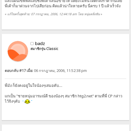
และแผ่นเฃฟฟิลแล็บซึ่งพี่เค้าเสนอขายให้ แต่ยังไม่ทันได้ตกลงราคากันเลย
พี่เค้าก็มาด่วนจากไปเสียก่อน คิดแล้วน่าใจหายครับ นี่ครบ 1 ปี แล้วเร็วจัง
«
แก้ไขครั้งสุดท้าย: 07 กรกฎาคม, 2006, 12:44:18 am โดย หนุ่มตลิ่งชัน
»
badz
สมาชิกรุ่น Classic
ตอบกลับ #17 เมื่อ:
06 กรกฎาคม, 2006, 11:52:38 pm
พี่มัง ก็ยังคงอยู่ในใจน้องๆเสมอคับ....
แกเป็น "ชายหนุ่มอารมณ์ดี ของน้องๆ สมาชิก htg2.net" ตามที่พี่ CP กล่าว
ไว้จิงๆคับ