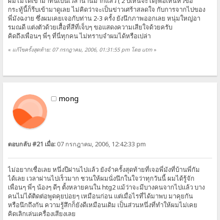
ผมไม่ได้เข้ามาที่นี่เป็นเวลานานมากแล้ว ( 2 ปีเห็นจะได้)พอเห็นหัวข้อ
กระทู้นี้ก็รีบเข้ามาดูเลย ไม่คิดว่าจะเป็นข่าวเศร้าสลดใจ กับการจากไปของ
พี่มังฉงาย ซึ่งผมเคยเจอกับท่าน 2-3 ครั้ง ยังนึกภาพออกเลย หนุ่มใหญ่อา
รมณดี แต่งตัวด้วยเสื้อที่สีที่เจ็บๆ ขอแสดงความเสียใจด้วยครับ
คิดถึงเพื่อนๆ พี่ๆ ที่นี่ทุกคน ไม่ทราบจำผมได้หรือเปล่า
«
แก้ไขครั้งสุดท้าย: 07 กรกฎาคม, 2006, 01:31:55 pm โดย utm
»
mong
ตอบกลับ #21 เมื่อ:
07 กรกฎาคม, 2006, 12:42:33 pm
ไม่อยากเชื่อเลย หนึ่งปีผ่านไปแล้ว ยังจำครั้งสุดท้ายที่เจอพี่มังที่บ้านพี่กัม
ได้เลย เวลาผ่านไปเร็วมาก ชวนให้ผมนั่งนึกในใจว่าทุกวันนี้ ผมได้รู้จัก
เพื่อนๆ พี่ๆ น้องๆ ดีๆ ตั้งหลายคนใน htg2 แม้ว่าจะมีบางคนจากไปแล้ว บาง
คนไม่ได้ติดต่อพูดคุยบ่อยๆ เหมือนก่อน แต่เมื่อไรที่ได้มาพบ มาคุยกัน
หรือนึกถึงกัน ความรู้สึกก็ยังดีเหมือนเดิม เป็นส่วนหนึ่งที่ทำให้ผมไม่เคย
คิดเลิกเล่นเครื่องเสียงเลย