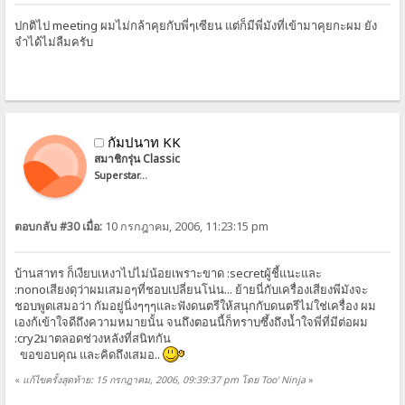
ปกติไป meeting ผมไม่กล้าคุยกับพี่ๆเซียน แต่ก็มีพี่มังที่เข้ามาคุยกะผม ยัง
จำได้ไม่ลืมครับ
กัมปนาท KK
สมาชิกรุ่น Classic
Superstar...
ตอบกลับ #30 เมื่อ:
10 กรกฎาคม, 2006, 11:23:15 pm
บ้านสาทร ก็เงียบเหงาไปไม่น้อยเพราะขาด :secretผู้ชี้แนะและ
:nonoเสียงดุว่าผมเสมอๆที่ชอบเปลี่ยนโน่น... ย้ายนี่กับเครื่องเสียงพีมังจะ
ชอบพูดเสมอว่า กัมอยู่นิ่งๆๆๆและฟังดนตรีให้สนุกกับดนตรีไม่ใช่เครื่อง ผม
เองก้เข้าใจดีถึงความหมายนั้น จนถึงตอนนี้ก็ทราบซึ้งถึงน้ำใจพี่ที่มีต่อผม
:cry2มาตลอดช่วงหลังที่สนิทกัน
ขอขอบคุณ และคิดถึงเสมอ..
«
แก้ไขครั้งสุดท้าย: 15 กรกฎาคม, 2006, 09:39:37 pm โดย Too' Ninja
»