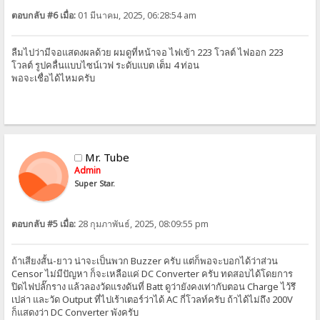
ตอบกลับ #6 เมื่อ:
01 มีนาคม, 2025, 06:28:54 am
ลืมไปว่ามีจอแสดงผลด้วย ผมดูที่หน้าจอ ไฟเข้า 223 โวลต์ ไฟออก 223
โวลต์ รูปคลื่นแบบไซน์เวฟ ระดับแบต เต็ม 4 ท่อน
พอจะเชื่อได้ไหมครับ
Mr. Tube
Admin
Super Star.
ตอบกลับ #5 เมื่อ:
28 กุมภาพันธ์, 2025, 08:09:55 pm
ถ้าเสียงสั้น-ยาว น่าจะเป็นพวก Buzzer ครับ แต่ก็พอจะบอกได้ว่าส่วน
Censor ไม่มีปัญหา ก็จะเหลือแค่ DC Converter ครับ ทดสอบได้โดยการ
ปิดไฟปลั๊กราง แล้วลองวัดแรงดันที่ Batt ดูว่ายังคงเท่ากับตอน Charge ไว้รึ
เปล่า และวัด Output ที่ไปเร้าเตอร์ว่าได้ AC กี่โวลท์ครับ ถ้าได้ไม่ถึง 200V
ก็แสดงว่า DC Converter พังครับ