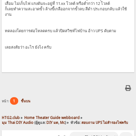
เสื่อม ไม่เก็บไฟ แรงดันจะอยู่ที่ 11.xx โวลต์ หรือต่ำกว่า 12 โวลต์
ก็เลยทำความสะอาดขั้ว ล้างขี้เกลืออกจากขั้วลบ สีดำ ประกอบกลับ แล้วใช้
งาน
ทดลองโดยการต่อโหลดครบ แล้วปิดสวิชท์ไฟบ้าน อ้าว UPS ดับตาม
เลยสงสัยว่า อะไร ยังไง ครับ
1
หน้า:
ขึ้นบน
HTG2.club
»
Home Theater Guide webboard
»
มุม Thai DIY Audio
(ผู้ดูแล:
DIY มด
,
Mc
) »
หัวข้อ:
สอบถาม UPS ไม่สำรองไฟครับ