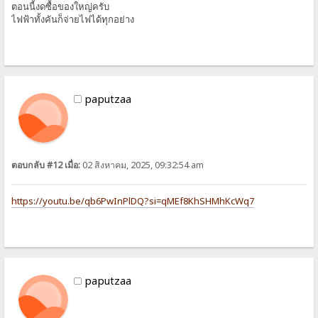
ตอนนี้งดซื้อของใหญ่ครับ
ไฟฟ้าทั้งคันก็จ่ายไฟได้ทุกอย่าง
paputzaa
ตอบกลับ #12 เมื่อ:
02 สิงหาคม, 2025, 09:32:54 am
https://youtu.be/qb6PwInPlDQ?si=qMEf8KhSHMhKcWq7
paputzaa