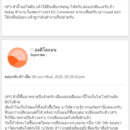
UPS ตัวนี้ พอไฟดับ แล้วได้ยินเสียง Relay ไม๊ครับ ตอนปกตินะครับ ถ้า
Relay ทำงาน ก็แสดงว่าวงจร DC Converter น่าจะเสียครับ เอา Load ออก
ให้เหลือน้อยๆ แล้วดูว่ามันทำงานรึเปล่าครับ
ออดิโอแมน
Superstar...
ตอบกลับ #1 เมื่อ:
28 กุมภาพันธ์, 2025, 03:29:20 pm
UPS ตัวนี้ซื้อมาหลายปีแล้วครับ เดือนสองเดือนมานี้ไม่เก็บไฟ ไฟบ้านดับ
ดับไปด้วย
เดิมถ้าไม่เก็บไฟผมก็ทิ้งแล้วซื้อใหม่ มาได้ความรู้จากบอร์ดเรานี่แหละครับ
ที่บอกว่าเปลี่ยนแบตก็ได้ หลังจากนั้นผมก็ซื้อแบตมาเปลี่ยนครับ ตัว UPS
จึงใช้มาหลายปีแล้ว เพราะว่าเปลี่ยนแบตไปหนึ่งตัวแล้ว
วันนี้กำลังจะไปซื้อแบตใหม่มาเปลี่ยนเอง แกะออกมาเป็น 12V 7Ah ลองเอา
มาวัดแรงดันไฟตรงได้ 12.9Vdc อ้าว แบตยังเต็มอยู่นิ ที่ผมรู้มาคือถ้าแบต