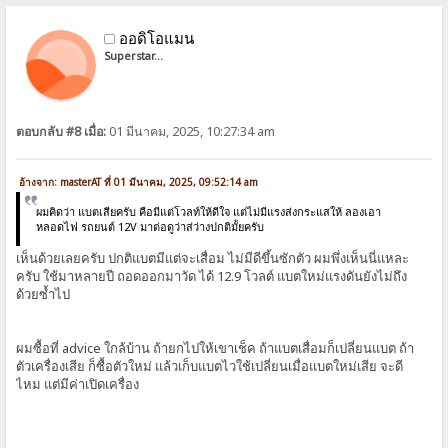
ออดิโอแมน
Superstar...
ตอบกลับ #8 เมื่อ:
01 มีนาคม, 2025, 10:27:34 am
อ้างจาก: masterAT ที่ 01 มีนาคม, 2025, 09:52:14 am
ผมคิดว่า แบตเสียครับ คือมีแต่โวลท์ให้ดีใจ แต่ไม่มีแรงส่งกระแสให้ ลองเอา
หลอดไฟ รถยนต์ 12V มาต่อดูว่าส่ว่างปกติมั้ยครับ
เห็นด้วยเลยครับ ปกติแบตมีแต่จะเสื่อม ไม่มีดีขึ้นซักตัว ผมพึ่งเห็นนี่แหละ
ครับ ใช้มาหลายปี ถอดออกมาวัด ได้ 12.9 โวลต์ แบตใหม่แรงดันยังไม่ถึง
ด้วยซ้ำไป
ผมซื้อที่ advice ใกล้บ้าน ถ้ายกไปให้เขาเช็ค ถ้าแบตเสื่อมก็เปลี่ยนแบต ถ้า
ตัวเครื่องเสีย ก็ซื้อตัวใหม่ แล้วเก็บแบตไวใช้เปลี่ยนเมื่อแบตใหม่เสีย จะดี
ไหม แต่มีค่าเปิดเครื่อง