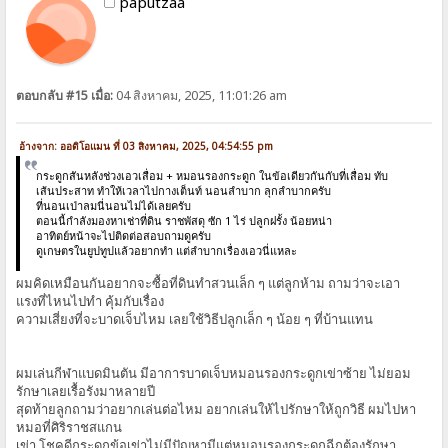
paputzaa
ตอบกลับ #15 เมื่อ:
04 สิงหาคม, 2025, 11:01:26 am
อ้างจาก: ออดิโอแมน ที่ 03 สิงหาคม, 2025, 04:54:55 pm
กระดูกสันหลังช่วงเอวเสื่อม + หมอนรองกระดูก ในข้อเดียวกันกับที่เสื่อม ทับ
เส้นประสาท ทำให้เวลาไปกางเต็นท์ นอนลำบาก ลุกลำบากครับ
ที่นอนเป่าลมนี่นอนไม่ได้เลยครับ
ตอนนี้กำลังมองหาเช่าที่ดิน ราชพัสดุ ซัก 1 ไร่ ปลูกฝรั้ง น้อยหน่า
อาทิตย์หน้าจะไปติดต่อสอบถามดูครับ
ดูเกษตรในยูปทูปแล้วอยากทำ แต่ลำบากเรื่องเอวนี่แหละ
ผมคิดเหมือนกันอยากจะซื้อที่ดินทำสวนเล็ก ๆ แต่ลูกห้าม ถามว่าจะเอา
แรงที่ไหนไปทำ คุ้มกับเรื่อง
ความเสี่ยงที่จะบาดเจ็บไหม เลยใช้วิธีปลูกเล็ก ๆ น้อย ๆ ที่บ้านแทน
ผมเล่นกีฬาแบดมินตัน มีอาการบาดเจ็บหมอนรองกระดูกเข่าซ้าย ไม่ยอม
รักษาเลยเรื้อรังมาหลายปี
สุดท้ายลูกถามว่าอยากเล่นต่อไหม อยากเล่นให้ไปรักษาให้ถูกวิธี ผมไปหา
หมอที่ศิริราชสแกน
เข่า โชคดีกระดูกข้อเข่าไม่มีปัญหามีแต่หมอนรองกระดูกฉีกต้องรักษา