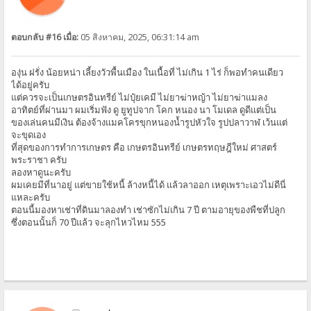
ตอบกลับ #16 เมื่อ:
05 สิงหาคม, 2025, 06:31:14 am
องุ่น ฝรั่ง น้อยหน่า เลี้ยงวัวพื้นเมือง ในเนื้อที่ ไม่เกิน 1 ไร่ ก็พอทำคนเดียว
ได้อยู่ครับ
แต่ควรจะเป็นเกษตรอินทรีย์ ไม่ปุ๋ยเคมี ไม่ยาฆ่าหญ้า ไม่ยาฆ่าแมลง
อาทิตย์ที่ผ่านมา ผมเริ่มฟัง ดู ยูทูปจาก โคก หนอง นา โมเดล ดูดีแต่เป็น
ของเล่นคนมีเงิน ต้องจ้างแมคโครขุกหนองน้ำรูปหัวใจ รูปปลาวาฬ เว้นแต่
จะขุดเอง
ที่สุดของการทำการเกษตร คือ เกษตรอินทรีย์ เกษตรทฤษฎีใหม่ ศาสตร์
พระราชา ครับ
ลองหาดูนะครับ
ผมเคยมีที่นาอยู่ แต่ขายใช้หนี้ ล้างหนี้ได้ แล้วลาออก เหตุเพราะเอวไม่ดีนี่
แหละครับ
ตอนนี้มองหาเช่าที่ดินมาลองทำ เช่าซักไม่เกิน 7 ปี ตามอายุของพืชที่ปลูก
ซึ่งตอนนั้นก็ 70 ปีแล้ว จะลุกไหวไหม 555