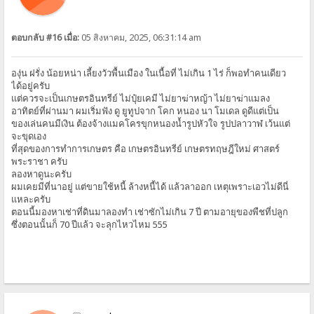
ตอบกลับ #16 เมื่อ:
05 สิงหาคม, 2025, 06:31:14 am
องุ่น ฝรั่ง น้อยหน่า เลี้ยงวัวพื้นเมือง ในเนื้อที่ ไม่เกิน 1 ไร่ ก็พอทำคนเดียว
ได้อยู่ครับ
แต่ควรจะเป็นเกษตรอินทรีย์ ไม่ปุ๋ยเคมี ไม่ยาฆ่าหญ้า ไม่ยาฆ่าแมลง
อาทิตย์ที่ผ่านมา ผมเริ่มฟัง ดู ยูทูปจาก โคก หนอง นา โมเดล ดูดีแต่เป็น
ของเล่นคนมีเงิน ต้องจ้างแมคโครขุกหนองน้ำรูปหัวใจ รูปปลาวาฬ เว้นแต่
จะขุดเอง
ที่สุดของการทำการเกษตร คือ เกษตรอินทรีย์ เกษตรทฤษฎีใหม่ ศาสตร์
พระราชา ครับ
ลองหาดูนะครับ
ผมเคยมีที่นาอยู่ แต่ขายใช้หนี้ ล้างหนี้ได้ แล้วลาออก เหตุเพราะเอวไม่ดีนี่
แหละครับ
ตอนนี้มองหาเช่าที่ดินมาลองทำ เช่าซักไม่เกิน 7 ปี ตามอายุของพืชที่ปลูก
ซึ่งตอนนั้นก็ 70 ปีแล้ว จะลุกไหวไหม 555