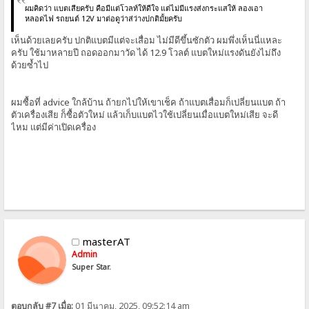
ผมคิดว่า แบตเสียครับ คือมีแต่โวลท์ให้ดีใจ แต่ไม่มีแรงส่งกระแสให้ ลองเอา
หลอดไฟ รถยนต์ 12V มาต่อดูว่าส่ว่างปกติมั้ยครับ
เห็นด้วยเลยครับ ปกติแบตมีแต่จะเสื่อม ไม่มีดีขึ้นซักตัว ผมพึ่งเห็นนี่แหละ
ครับ ใช้มาหลายปี ถอดออกมาวัด ได้ 12.9 โวลต์ แบตใหม่แรงดันยังไม่ถึง
ด้วยซ้ำไป
ผมซื้อที่ advice ใกล้บ้าน ถ้ายกไปให้เขาเช็ค ถ้าแบตเสื่อมก็เปลี่ยนแบต ถ้า
ตัวเครื่องเสีย ก็ซื้อตัวใหม่ แล้วเก็บแบตไวใช้เปลี่ยนเมื่อแบตใหม่เสีย จะดี
ไหม แต่มีค่าเปิดเครื่อง
masterAT
Admin
Super Star.
ตอบกลับ #7 เมื่อ:
01 มีนาคม, 2025, 09:52:14 am