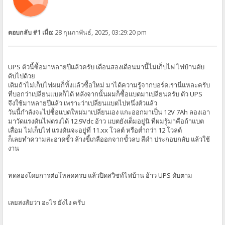
ตอบกลับ #1 เมื่อ:
28 กุมภาพันธ์, 2025, 03:29:20 pm
UPS ตัวนี้ซื้อมาหลายปีแล้วครับ เดือนสองเดือนมานี้ไม่เก็บไฟ ไฟบ้านดับ
ดับไปด้วย
เดิมถ้าไม่เก็บไฟผมก็ทิ้งแล้วซื้อใหม่ มาได้ความรู้จากบอร์ดเรานี่แหละครับ
ที่บอกว่าเปลี่ยนแบตก็ได้ หลังจากนั้นผมก็ซื้อแบตมาเปลี่ยนครับ ตัว UPS
จึงใช้มาหลายปีแล้ว เพราะว่าเปลี่ยนแบตไปหนึ่งตัวแล้ว
วันนี้กำลังจะไปซื้อแบตใหม่มาเปลี่ยนเอง แกะออกมาเป็น 12V 7Ah ลองเอา
มาวัดแรงดันไฟตรงได้ 12.9Vdc อ้าว แบตยังเต็มอยู่นิ ที่ผมรู้มาคือถ้าแบต
เสื่อม ไม่เก็บไฟ แรงดันจะอยู่ที่ 11.xx โวลต์ หรือต่ำกว่า 12 โวลต์
ก็เลยทำความสะอาดขั้ว ล้างขี้เกลืออกจากขั้วลบ สีดำ ประกอบกลับ แล้วใช้
งาน
ทดลองโดยการต่อโหลดครบ แล้วปิดสวิชท์ไฟบ้าน อ้าว UPS ดับตาม
เลยสงสัยว่า อะไร ยังไง ครับ