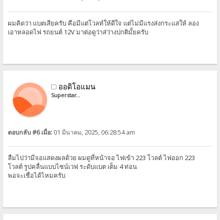
ผมคิดว่า แบตเสียครับ คือมีแต่โวลท์ให้ดีใจ แต่ไม่มีแรงส่งกระแสให้ ลอง
เอาหลอดไฟ รถยนต์ 12V มาต่อดูว่าส่ว่างปกติมั้ยครับ
ออดิโอแมน
Superstar...
ตอบกลับ #6 เมื่อ:
01 มีนาคม, 2025, 06:28:54 am
ลืมไปว่ามีจอแสดงผลด้วย ผมดูที่หน้าจอ ไฟเข้า 223 โวลต์ ไฟออก 223
โวลต์ รูปคลื่นแบบไซน์เวฟ ระดับแบต เต็ม 4 ท่อน
พอจะเชื่อได้ไหมครับ