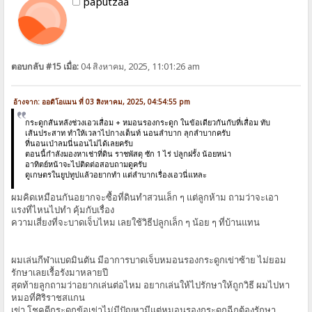
paputzaa
ตอบกลับ #15 เมื่อ:
04 สิงหาคม, 2025, 11:01:26 am
อ้างจาก: ออดิโอแมน ที่ 03 สิงหาคม, 2025, 04:54:55 pm
กระดูกสันหลังช่วงเอวเสื่อม + หมอนรองกระดูก ในข้อเดียวกันกับที่เสื่อม ทับ
เส้นประสาท ทำให้เวลาไปกางเต็นท์ นอนลำบาก ลุกลำบากครับ
ที่นอนเป่าลมนี่นอนไม่ได้เลยครับ
ตอนนี้กำลังมองหาเช่าที่ดิน ราชพัสดุ ซัก 1 ไร่ ปลูกฝรั้ง น้อยหน่า
อาทิตย์หน้าจะไปติดต่อสอบถามดูครับ
ดูเกษตรในยูปทูปแล้วอยากทำ แต่ลำบากเรื่องเอวนี่แหละ
ผมคิดเหมือนกันอยากจะซื้อที่ดินทำสวนเล็ก ๆ แต่ลูกห้าม ถามว่าจะเอา
แรงที่ไหนไปทำ คุ้มกับเรื่อง
ความเสี่ยงที่จะบาดเจ็บไหม เลยใช้วิธีปลูกเล็ก ๆ น้อย ๆ ที่บ้านแทน
ผมเล่นกีฬาแบดมินตัน มีอาการบาดเจ็บหมอนรองกระดูกเข่าซ้าย ไม่ยอม
รักษาเลยเรื้อรังมาหลายปี
สุดท้ายลูกถามว่าอยากเล่นต่อไหม อยากเล่นให้ไปรักษาให้ถูกวิธี ผมไปหา
หมอที่ศิริราชสแกน
เข่า โชคดีกระดูกข้อเข่าไม่มีปัญหามีแต่หมอนรองกระดูกฉีกต้องรักษา