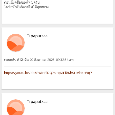
ตอนนี้งดซื้อของใหญ่ครับ
ไฟฟ้าทั้งคันก็จ่ายไฟได้ทุกอย่าง
paputzaa
ตอบกลับ #12 เมื่อ:
02 สิงหาคม, 2025, 09:32:54 am
https://youtu.be/qb6PwInPlDQ?si=qMEf8KhSHMhKcWq7
paputzaa