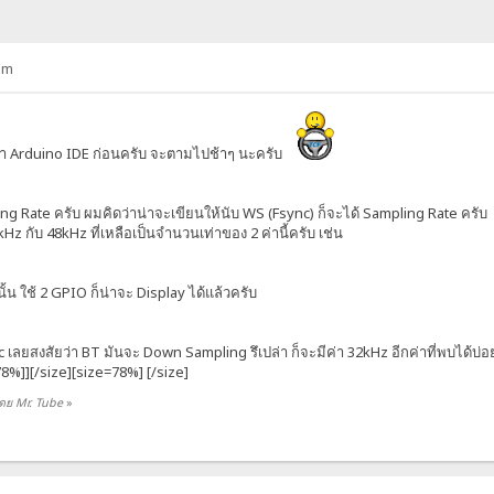
pm
า Arduino IDE ก่อนครับ จะตามไปช้าๆ นะครับ
ng Rate ครับ ผมคิดว่าน่าจะเขียนให้นับ WS (Fsync) ก็จะได้ Sampling Rate ครับ
z กับ 48kHz ที่เหลือเป็นจำนวนเท่าของ 2 ค่านี้ครับ เช่น
นั้น ใช้ 2 GPIO ก็น่าจะ Display ได้แล้วครับ
c เลยสงสัยว่า BT มันจะ Down Sampling รึเปล่า ก็จะมีค่า 32kHz อีกค่าที่พบได้บ่อย
8%]][/size][size=78%] [/size]
โดย Mr. Tube
»