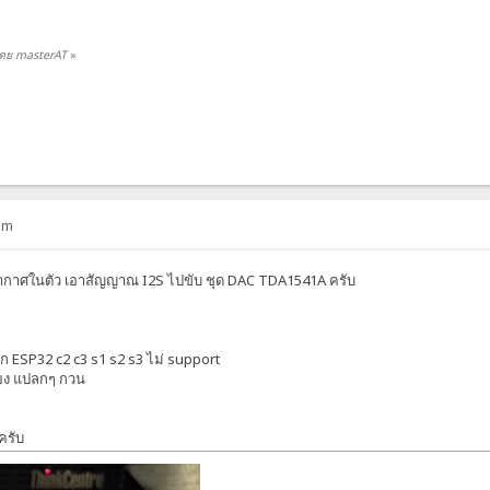
 โดย masterAT
»
pm
าอากาศในตัว เอาสัญญาณ I2S ไปขับ ชุด DAC TDA1541A ครับ
ก ESP32 c2 c3 s1 s2 s3 ไม่ support
สียง แปลกๆ กวน
ครับ