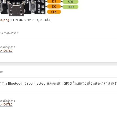
d.jpeg
(64.49 kB, 604x413 - ดู 549 ครั้ง.)
 โดย masterAT
»
สคราตีสผู้กล่าว
c=10078.0
pm
้งสถานะ Bluetooth ว่า connected และจะเพิ่ม GPIO ให้เส้นนึง เพื่อหน่วงเวลา สำหร
สคราตีสผู้กล่าว
c=10078.0