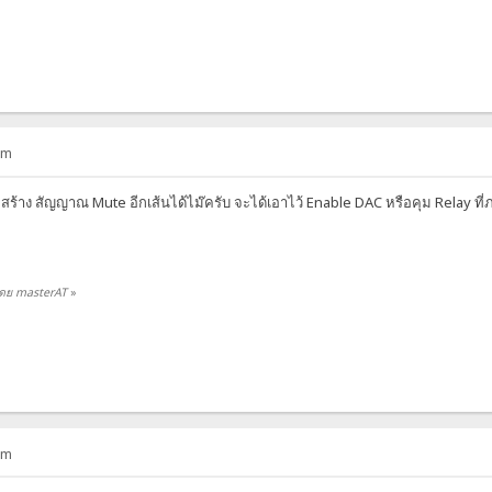
am
้าง สัญญาณ Mute อีกเส้นได้ไม๊ครับ จะได้เอาไว้ Enable DAC หรือคุม Relay ที่ภา
 โดย masterAT
»
am