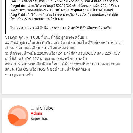
DAC/CD ยุคนั้นส่วนใหญ่ ใช้ไฟ +/-5V กับ +/-12-15V รวม 4 ชุดครับ ลองดูจาก
Regulator น่าจะได้ ส่วนใหญ่ 78XX / 79XX ครับ ทีนี้ลองเอาหม้อ 220 : 15V มา
ต่อเข้าแทนของเดิมทีละขด และวัดไฟหลัง Regulator ดูว่าได้ตรงกับเบอร์
Reg รึเปล่า ถ้าได้หมด ก็แสดงว่าวงจรน่าจะไม่เสียอะไร ก็ถอดหม้อแปลงไปพัน
ใหม่ เป็น 220V มาเลยก็น่าจะใช้ได้ครับ
ไม่ก็ถอด IC ออก แล้วไปซื้อ Board DAC จีนมาใช้ ก็เป็นอีกทางเลือกครับ
ขอบคุณคุณ Mr.TUBE ที่แนะนำข้อมูลต่างๆ ครับผม
ผมเปิดฝาดูด้านในแล้ว ที่บริเวณบอร์ดหม้อแปลง ไม่มีฟิวส์เลยครับ คาดว่า
เจ้าของเดิมเผลอเสียบ 220V โดยตรงครับผม
ผมคิดว่าจะนำหม้อ 220:9Vหรือ12V มาใช้สำหรับ DC 5V และ 220 : 15V
มาใช้สำหรับ DC 12V น่าจะเหมาะสมหรือเปล่าครับ
ส่วน PCM58P หากเสียงดี ผมก็อยากได้วงจรตามที่ Mr.TUBE เคยทดลอง
และจะเป็น OS หรือ NOS ดี ขอคำแนะนำด้วยครับผม
ขอบคุณมากครับ
Mr. Tube
Admin
Super Star.