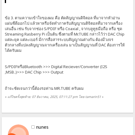
ข้อ 3. ตามความเข้าใจของผม คือ ตัดสัญญาณดิจิตอล ที่มาจากหัวอ่าน
แผ่นซีดีออกไป แล้วหาหรือจัดทำภาครับสัญญาณดิจิตอลที่มาจากเครื่อง
เล่นอื่น เช่น รับจากช่อง S/PDIF หรือ Coaxial , จากบลูทูธมือถือ หรือ ชุด
Streaming Rasberry Pi เป็นต้น ซึ่งตามที่ Mr.TUBE กล่าวไว้ว่า DAC Chip
แต่ละยุค แต่ละเบอร์ มีการสื่อสารระบบสัญญาณต่างกัน ต้องมีวงจร
ตัวกลางที่แปลงสัญญาณจากเครื่องเล่น มาเป็นสัญญาณที่ DAC ต้องการให้
ได้ครับผม
S/PDIFหรือBluetooth >>> Digital Reciever/Converter (I2S
,MSB..)>>> DAC Chip >>> Output
ถ้าจะชัดเจนกว่านี้ต้องรอท่าน MR.TUBE ครับผม
«
แก้ไขครั้งสุดท้าย: 07 ธันวาคม, 2025, 07:11:27 pm โดย tamarin51
»
nunes