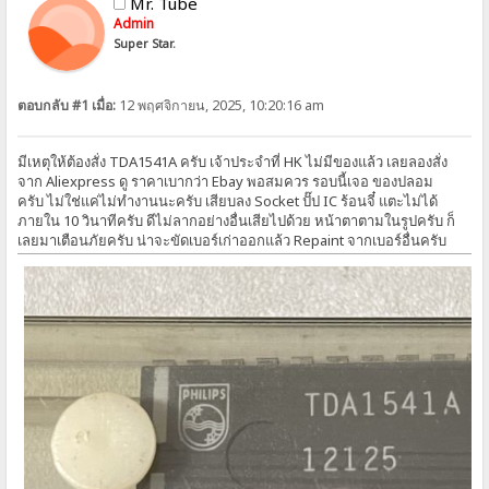
Mr. Tube
Admin
Super Star.
ตอบกลับ #1 เมื่อ:
12 พฤศจิกายน, 2025, 10:20:16 am
มีเหตุให้ต้องสั่ง TDA1541A ครับ เจ้าประจำที่ HK ไม่มีของแล้ว เลยลองสั่ง
จาก Aliexpress ดู ราคาเบากว่า Ebay พอสมควร รอบนี้เจอ ของปลอม
ครับ ไม่ใช่แค่ไม่ทำงานนะครับ เสียบลง Socket ปั๊ป IC ร้อนจี๋ แตะไม่ได้
ภายใน 10 วินาทีครับ ดีไม่ลากอย่างอื่นเสียไปด้วย หน้าตาตามในรูปครับ ก็
เลยมาเตือนภัยครับ น่าจะขัดเบอร์เก่าออกแล้ว Repaint จากเบอร์อื่นครับ