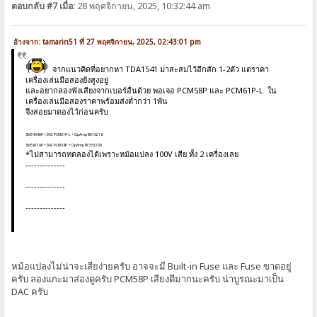
ตอบกลับ #7 เมื่อ:
28 พฤศจิกายน, 2025, 10:32:44 am
อ้างจาก: tamarin51 ที่ 27 พฤศจิกายน, 2025, 02:43:01 pm
จากแนวคิดที่อยากหา TDA1541 มาสะสมไว้อีกสัก 1-2ตัว แต่ราคา
เครื่องเล่นมือสองยังสูงอยู่
และอยากลองฟังเสียงจากเบอร์อื่นด้วย พอเจอ PCM58P และ PCM61P-L ใน
เครื่องเล่นมือสองราคาพร้อมส่งต่ำกว่า 1พัน
จึงสอยมาดองไว้ก่อนครับ
SM5408AP + DAC PCM61P-L + OpAmp BA15218
SM5813AP + DAC PCM58P + OpAmp RC5532DD
*ไม่สามารถทดลองได้เพราะหม้อแปลง 100V เสีย ทั้ง 2 เครื่องเลย
--------------
--------------
--------------
หม้อแปลงไม่น่าจะเสียง่ายครับ อาจจะมี Built-in Fuse และ Fuse ขาดอยู่
ครับ ลองแกะมาส่องดูครับ PCM58P เสียงดีมากนะครับ น่าบูรณะมาเป็น
DAC ครับ