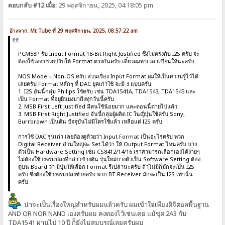
ตอบกลับ #12 เมื่อ:
29 พฤศจิกายน, 2025, 04:18:05 pm
อ้างจาก: Mr. Tube ที่ 29 พฤศจิกายน, 2025, 08:57:22 am
PCM58P รับ Input Format 18-Bit Right Justified ซึ่งไม่ตรงกับ I2S ครับ จะ
ต้องใช้วงจรช่วยปรับให้ Format ตรงกันครับ เดี๋ยวผมหาเวลาเขียนให้นะครับ
NOS Mode = Non-OS ครับ ส่วนเรื่อง Input Format ผมให้เป็นความรู้ไว้ได้
เลยครับ Format หลักๆ ที่ DAC ยุคเก่าใช้ จะมี 3 แบบครับ
1. I2S อันนี้กลุ่ม Philips ใช้ครับ เช่น TDA1541A, TDA1543, TDA1545 และ
เป็น Format ที่อยู่ยืนยงมาถึงทุกวันนี้ครับ
2. MSB First Left Justified มีคนใช้น้อยมาก และตอนนี้ตายไปแล้ว
3. MSB First Right Justified อันนี้กลุ่มผู้ผลิต IC ในญี่ปุ่นใช้ครับ Sony,
Burrbrown เป็นต้น ปัจจุบันไม่มีใครใช้แล้ว เหลือแต่ I2S ครับ
การใช้ DAC รุ่นเก่า เลยต้องดูด้วยว่า Input Format เป็นอะไรครับ พวก
Digital Receiver ส่วนใหญ่จะ Set ได้ว่า ให้ Output Format ไหนครับ บาง
ตัวเป็น Hardware Setting เช่น CS8412/14/16 เราสามารถเลือกเองได้ง่ายๆ
ไม่ต้องใช้วงจรแปลงที่กล่าวข้างต้น รุ่นใหม่บางตัวเป็น Software Setting ต้อง
ดูบน Board ว่า มีปุ่มให้เลือก Format รึเปล่านะครับ ถ้าไม่มีก็มักจะเป็น I2S
ครับ ซึ่งต้องใช้วงจรแปลงช่วยครับ พวก BT Receiver มักจะเป็น I2S เท่านั้น
ครับ
น่าจะเป็นเรื่องใหญ่สำหรับผมแล้วครับ ผมเข้าใจเพียงดิจิตอลพื้นฐาน
AND OR NOR NAND เองครับผม คงดองไว้เช่นเคย แม้ชุด 2A3 กับ
TDA1541 ผ่านไป 10 ปี ก็ยังไม่สมบูรณ์เลยครับผม