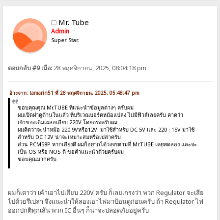
Mr. Tube
Admin
Super Star.
ตอบกลับ #9 เมื่อ:
28 พฤศจิกายน, 2025, 08:04:18 pm
อ้างจาก: tamarin51 ที่ 28 พฤศจิกายน, 2025, 05:48:47 pm
ขอบคุณคุณ Mr.TUBE ที่แนะนำข้อมูลต่างๆ ครับผม
ผมเปิดฝาดูด้านในแล้ว ที่บริเวณบอร์ดหม้อแปลง ไม่มีฟิวส์เลยครับ คาดว่า
เจ้าของเดิมเผลอเสียบ 220V โดยตรงครับผม
ผมคิดว่าจะนำหม้อ 220:9Vหรือ12V มาใช้สำหรับ DC 5V และ 220 : 15V มาใช้
สำหรับ DC 12V น่าจะเหมาะสมหรือเปล่าครับ
ส่วน PCM58P หากเสียงดี ผมก็อยากได้วงจรตามที่ Mr.TUBE เคยทดลอง และจะ
เป็น OS หรือ NOS ดี ขอคำแนะนำด้วยครับผม
ขอบคุณมากครับ
ผมก็เดาว่า เค้าเอาไปเสียบ 220V ครับ ก็เลยเกรงว่า พวก Regulator จะเสีย
ไปด้วยรึเปล่า จึงแนะนำให้ลองเอาไฟมาป้อนดูก่อนครับ ถ้า Regulator ไฟ
ออกปกติทุกเส้น พวก IC อื่นๆ ก็น่าจะปลอดภัยอยู่ครับ