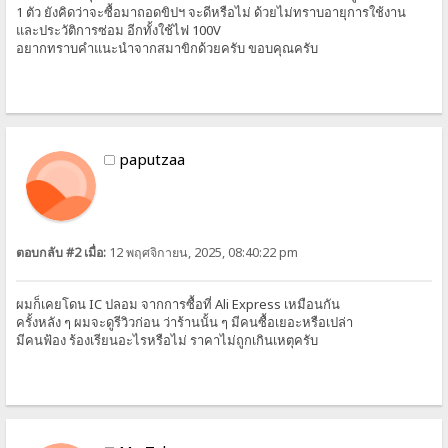
1 ตัว ยังคิดว่าจะซื้อมาถอดขิปฯ จะดีหรือไม่ ด้วยไม่ทราบอายุการใช้งาน
และประวัติการซ่อม อีกทั้งใช้ไฟ 100V
อยากทราบคำแนะนำจากสมาขิกด้วยครับ ขอบคุณครับ
paputzaa
ตอบกลับ #2 เมื่อ:
12 พฤศจิกายน, 2025, 08:40:22 pm
ผมก็เคยโดน IC ปลอม จากการซื้อที่ Ali Express เหมือนกัน
ครั้งหลัง ๆ ผมจะดูรีวิวก่อน ว่าร้านนั้น ๆ มีคนซื้อเยอะหรือเปล่า
มีคนฟ้อง ร้องเรียน
อะไรหรือไม่ ราคาไม่ถูกเกินเหตุครับ