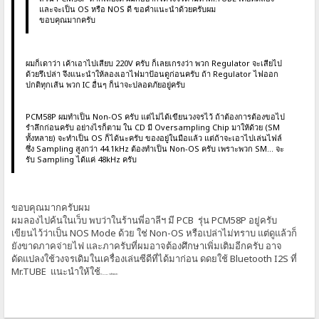
และจะเป็น OS หรือ NOS ดี ขอคำแนะนำด้วยครับผม
ขอบคุณมากครับ
ผมก็เดาว่า เค้าเอาไปเสียบ 220V ครับ ก็เลยเกรงว่า พวก Regulator จะเสียไป
ด้วยรึเปล่า จึงแนะนำให้ลองเอาไฟมาป้อนดูก่อนครับ ถ้า Regulator ไฟออก
ปกติทุกเส้น พวก IC อื่นๆ ก็น่าจะปลอดภัยอยู่ครับ
PCM58P ผมทำเป็น Non-OS ครับ แต่ไม่ได้เขียนวงจรไว้ ถ้าต้องการต้องขอไป
รำลึกก่อนครับ อย่างไรก็ตาม ใน CD มี Oversampling Chip มาให้ด้วย (SM
ทั้งหลาย) จะทำเป็น OS ก็ได้นะครับ ของอยู่ในมือแล้ว แต่ถ้าจะเอาไปเล่นไฟล์
ซึ่ง Sampling สูงกว่า 44.1kHz ต้องทำเป็น Non-OS ครับ เพราะพวก SM... จะ
รับ Sampling ได้แค่ 48kHz ครับ
ขอบคุณมากครับผม
ผมลองไปค้นในเว็บ พบว่าในร้านพี่อาลีฯ มี PCB รุ่น PCM58P อยู่ครับ
เขียนไว้ว่าเป็น NOS Mode ด้วย ใช่ Non-OS หรือเปล่าไม่ทราบ แต่ดูแล้วก็
ยังขาดภาคจ่ายไฟ และภาครับที่ผมอาจต้องศึกษาเพิ่มเติมอีกครับ อาจ
ดัดแปลงใช้วงจรเดิมในเครื่องเล่นซีดีที่ได้มาก่อน ดดยใช้ Bluetooth I2S ที่
Mr.TUBE แนะนำให้ใช้
กับ TDA1541 ในครั้งที่แล้วครับ