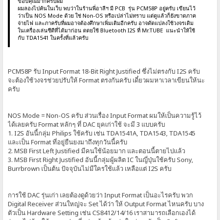
ขอบคุณมากครับผม
ผมลองไปค้นในเว็บ พบว่าในร้านพี่อาลีฯ มี PCB รุ่น PCM58P อยู่ครับ เขียนไว้
ว่าเป็น NOS Mode ด้วย ใช่ Non-OS หรือเปล่าไม่ทราบ แต่ดูแล้วก็ยังขาดภาค
จ่ายไฟ และภาครับที่ผมอาจต้องศึกษาเพิ่มเติมอีกครับ อาจดัดแปลงใช้วงจรเดิม
ในเครื่องเล่นซีดีที่ได้มาก่อน ดดยใช้ Bluetooth I2S ที่ Mr.TUBE แนะนำให้ใช้
กับ TDA1541 ในครั้งที่แล้วครับ
PCM58P รับ Input Format 18-Bit Right Justified ซึ่งไม่ตรงกับ I2S ครับ
จะต้องใช้วงจรช่วยปรับให้ Format ตรงกันครับ เดี๋ยวผมหาเวลาเขียนให้นะ
ครับ
NOS Mode = Non-OS ครับ ส่วนเรื่อง Input Format ผมให้เป็นความรู้ไว้
ได้เลยครับ Format หลักๆ ที่ DAC ยุคเก่าใช้ จะมี 3 แบบครับ
1. I2S อันนี้กลุ่ม Philips ใช้ครับ เช่น TDA1541A, TDA1543, TDA1545
และเป็น Format ที่อยู่ยืนยงมาถึงทุกวันนี้ครับ
2. MSB First Left Justified มีคนใช้น้อยมาก และตอนนี้ตายไปแล้ว
3. MSB First Right Justified อันนี้กลุ่มผู้ผลิต IC ในญี่ปุ่นใช้ครับ Sony,
Burrbrown เป็นต้น ปัจจุบันไม่มีใครใช้แล้ว เหลือแต่ I2S ครับ
การใช้ DAC รุ่นเก่า เลยต้องดูด้วยว่า Input Format เป็นอะไรครับ พวก
Digital Receiver ส่วนใหญ่จะ Set ได้ว่า ให้ Output Format ไหนครับ บาง
ตัวเป็น Hardware Setting เช่น CS8412/14/16 เราสามารถเลือกเองได้