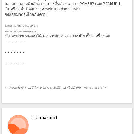
และอยากลองฟังเสียงจากเบอร์อื่นด้วย พอเจอ PCM58P และ PCM61P-L
ในเครื่องเล่นมือสองราคาพร้อมส่งต่ำกว่า 1พัน
จึงสอยมาดองไว้ก่อนครับ
SM5408AP + DAC PCM61P-L + OpAmp BA15218
SM5813AP + DAC PCM58P + OpAmp RC5532DD
*ไม่สามารถทดลองได้เพราะหม้อแปลง 100V เสีย ทั้ง 2 เครื่องเลย
--------------
--------------
--------------
«
แก้ไขครั้งสุดท้าย: 27 พฤศจิกายน, 2025, 02:46:52 pm โดย tamarin51
»
tamarin51