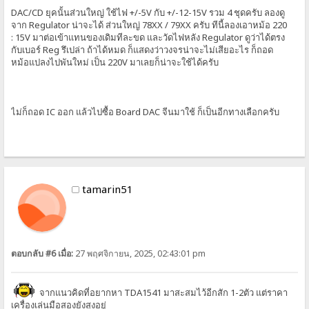
DAC/CD ยุคนั้นส่วนใหญ่ ใช้ไฟ +/-5V กับ +/-12-15V รวม 4 ชุดครับ ลองดู
จาก Regulator น่าจะได้ ส่วนใหญ่ 78XX / 79XX ครับ ทีนี้ลองเอาหม้อ 220
: 15V มาต่อเข้าแทนของเดิมทีละขด และวัดไฟหลัง Regulator ดูว่าได้ตรง
กับเบอร์ Reg รึเปล่า ถ้าได้หมด ก็แสดงว่าวงจรน่าจะไม่เสียอะไร ก็ถอด
หม้อแปลงไปพันใหม่ เป็น 220V มาเลยก็น่าจะใช้ได้ครับ
ไม่ก็ถอด IC ออก แล้วไปซื้อ Board DAC จีนมาใช้ ก็เป็นอีกทางเลือกครับ
tamarin51
ตอบกลับ #6 เมื่อ:
27 พฤศจิกายน, 2025, 02:43:01 pm
จากแนวคิดที่อยากหา TDA1541 มาสะสมไว้อีกสัก 1-2ตัว แต่ราคา
เครื่องเล่นมือสองยังสูงอยู่