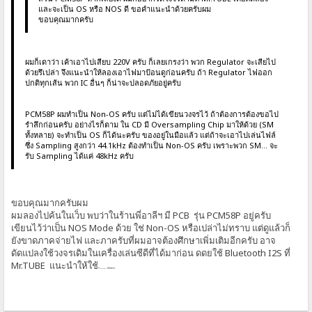
และจะเป็น OS หรือ NOS ดี ขอคำแนะนำด้วยครับผม
ขอบคุณมากครับ
ผมก็เดาว่า เค้าเอาไปเสียบ 220V ครับ ก็เลยเกรงว่า พวก Regulator จะเสียไป
ด้วยรึเปล่า จึงแนะนำให้ลองเอาไฟมาป้อนดูก่อนครับ ถ้า Regulator ไฟออก
ปกติทุกเส้น พวก IC อื่นๆ ก็น่าจะปลอดภัยอยู่ครับ
PCM58P ผมทำเป็น Non-OS ครับ แต่ไม่ได้เขียนวงจรไว้ ถ้าต้องการต้องขอไป
รำลึกก่อนครับ อย่างไรก็ตาม ใน CD มี Oversampling Chip มาให้ด้วย (SM
ทั้งหลาย) จะทำเป็น OS ก็ได้นะครับ ของอยู่ในมือแล้ว แต่ถ้าจะเอาไปเล่นไฟล์
ซึ่ง Sampling สูงกว่า 44.1kHz ต้องทำเป็น Non-OS ครับ เพราะพวก SM... จะ
รับ Sampling ได้แค่ 48kHz ครับ
ขอบคุณมากครับผม
ผมลองไปค้นในเว็บ พบว่าในร้านพี่อาลีฯ มี PCB รุ่น PCM58P อยู่ครับ
เขียนไว้ว่าเป็น NOS Mode ด้วย ใช่ Non-OS หรือเปล่าไม่ทราบ แต่ดูแล้วก็
ยังขาดภาคจ่ายไฟ และภาครับที่ผมอาจต้องศึกษาเพิ่มเติมอีกครับ อาจ
ดัดแปลงใช้วงจรเดิมในเครื่องเล่นซีดีที่ได้มาก่อน ดดยใช้ Bluetooth I2S ที่
Mr.TUBE แนะนำให้ใช้
กับ TDA1541 ในครั้งที่แล้วครับ