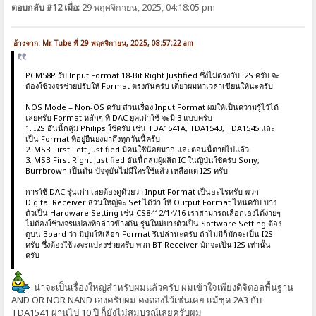
ตอบกลับ #12 เมื่อ:
29 พฤศจิกายน, 2025, 04:18:05 pm
อ้างจาก: Mr. Tube ที่ 29 พฤศจิกายน, 2025, 08:57:22 am
PCM58P รับ Input Format 18-Bit Right Justified ซึ่งไม่ตรงกับ I2S ครับ จะ
ต้องใช้วงจรช่วยปรับให้ Format ตรงกันครับ เดี๋ยวผมหาเวลาเขียนให้นะครับ
NOS Mode = Non-OS ครับ ส่วนเรื่อง Input Format ผมให้เป็นความรู้ไว้ได้
เลยครับ Format หลักๆ ที่ DAC ยุคเก่าใช้ จะมี 3 แบบครับ
1. I2S อันนี้กลุ่ม Philips ใช้ครับ เช่น TDA1541A, TDA1543, TDA1545 และ
เป็น Format ที่อยู่ยืนยงมาถึงทุกวันนี้ครับ
2. MSB First Left Justified มีคนใช้น้อยมาก และตอนนี้ตายไปแล้ว
3. MSB First Right Justified อันนี้กลุ่มผู้ผลิต IC ในญี่ปุ่นใช้ครับ Sony,
Burrbrown เป็นต้น ปัจจุบันไม่มีใครใช้แล้ว เหลือแต่ I2S ครับ
การใช้ DAC รุ่นเก่า เลยต้องดูด้วยว่า Input Format เป็นอะไรครับ พวก
Digital Receiver ส่วนใหญ่จะ Set ได้ว่า ให้ Output Format ไหนครับ บาง
ตัวเป็น Hardware Setting เช่น CS8412/14/16 เราสามารถเลือกเองได้ง่ายๆ
ไม่ต้องใช้วงจรแปลงที่กล่าวข้างต้น รุ่นใหม่บางตัวเป็น Software Setting ต้อง
ดูบน Board ว่า มีปุ่มให้เลือก Format รึเปล่านะครับ ถ้าไม่มีก็มักจะเป็น I2S
ครับ ซึ่งต้องใช้วงจรแปลงช่วยครับ พวก BT Receiver มักจะเป็น I2S เท่านั้น
ครับ
น่าจะเป็นเรื่องใหญ่สำหรับผมแล้วครับ ผมเข้าใจเพียงดิจิตอลพื้นฐาน
AND OR NOR NAND เองครับผม คงดองไว้เช่นเคย แม้ชุด 2A3 กับ
TDA1541 ผ่านไป 10 ปี ก็ยังไม่สมบูรณ์เลยครับผม