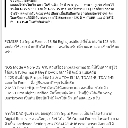
ขอบคุณมากครับผม
ผมลองไปค้นในเว็บ พบว่าในร้านพี่อาลีฯ มี PCB รุ่น PCM58P อยู่ครับ เขียนไว้
ว่าเป็น NOS Mode ด้วย ใช่ Non-OS หรือเปล่าไม่ทราบ แต่ดูแล้วก็ยังขาดภาค
จ่ายไฟ และภาครับที่ผมอาจต้องศึกษาเพิ่มเติมอีกครับ อาจดัดแปลงใช้วงจรเดิม
ในเครื่องเล่นซีดีที่ได้มาก่อน ดดยใช้ Bluetooth I2S ที่ Mr.TUBE แนะนำให้ใช้
กับ TDA1541 ในครั้งที่แล้วครับ
PCM58P รับ Input Format 18-Bit Right Justified ซึ่งไม่ตรงกับ I2S ครับ
จะต้องใช้วงจรช่วยปรับให้ Format ตรงกันครับ เดี๋ยวผมหาเวลาเขียนให้นะ
ครับ
NOS Mode = Non-OS ครับ ส่วนเรื่อง Input Format ผมให้เป็นความรู้ไว้
ได้เลยครับ Format หลักๆ ที่ DAC ยุคเก่าใช้ จะมี 3 แบบครับ
1. I2S อันนี้กลุ่ม Philips ใช้ครับ เช่น TDA1541A, TDA1543, TDA1545
และเป็น Format ที่อยู่ยืนยงมาถึงทุกวันนี้ครับ
2. MSB First Left Justified มีคนใช้น้อยมาก และตอนนี้ตายไปแล้ว
3. MSB First Right Justified อันนี้กลุ่มผู้ผลิต IC ในญี่ปุ่นใช้ครับ Sony,
Burrbrown เป็นต้น ปัจจุบันไม่มีใครใช้แล้ว เหลือแต่ I2S ครับ
การใช้ DAC รุ่นเก่า เลยต้องดูด้วยว่า Input Format เป็นอะไรครับ พวก
Digital Receiver ส่วนใหญ่จะ Set ได้ว่า ให้ Output Format ไหนครับ บาง
ตัวเป็น Hardware Setting เช่น CS8412/14/16 เราสามารถเลือกเองได้