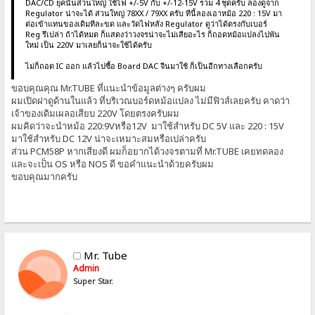
DAC/CD ยุคนั้นส่วนใหญ่ ใช้ไฟ +/-5V กับ +/-12-15V รวม 4 ชุดครับ ลองดูจาก
Regulator น่าจะได้ ส่วนใหญ่ 78XX / 79XX ครับ ทีนี้ลองเอาหม้อ 220 : 15V มา
ต่อเข้าแทนของเดิมทีละขด และวัดไฟหลัง Regulator ดูว่าได้ตรงกับเบอร์
Reg รึเปล่า ถ้าได้หมด ก็แสดงว่าวงจรน่าจะไม่เสียอะไร ก็ถอดหม้อแปลงไปพัน
ใหม่ เป็น 220V มาเลยก็น่าจะใช้ได้ครับ
ไม่ก็ถอด IC ออก แล้วไปซื้อ Board DAC จีนมาใช้ ก็เป็นอีกทางเลือกครับ
ขอบคุณคุณ Mr.TUBE ที่แนะนำข้อมูลต่างๆ ครับผม
ผมเปิดฝาดูด้านในแล้ว ที่บริเวณบอร์ดหม้อแปลง ไม่มีฟิวส์เลยครับ คาดว่า
เจ้าของเดิมเผลอเสียบ 220V โดยตรงครับผม
ผมคิดว่าจะนำหม้อ 220:9Vหรือ12V มาใช้สำหรับ DC 5V และ 220 : 15V
มาใช้สำหรับ DC 12V น่าจะเหมาะสมหรือเปล่าครับ
ส่วน PCM58P หากเสียงดี ผมก็อยากได้วงจรตามที่ Mr.TUBE เคยทดลอง
และจะเป็น OS หรือ NOS ดี ขอคำแนะนำด้วยครับผม
ขอบคุณมากครับ
Mr. Tube
Admin
Super Star.