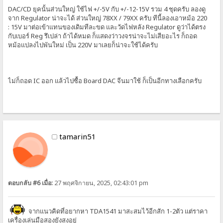
DAC/CD ยุคนั้นส่วนใหญ่ ใช้ไฟ +/-5V กับ +/-12-15V รวม 4 ชุดครับ ลองดู
จาก Regulator น่าจะได้ ส่วนใหญ่ 78XX / 79XX ครับ ทีนี้ลองเอาหม้อ 220
: 15V มาต่อเข้าแทนของเดิมทีละขด และวัดไฟหลัง Regulator ดูว่าได้ตรง
กับเบอร์ Reg รึเปล่า ถ้าได้หมด ก็แสดงว่าวงจรน่าจะไม่เสียอะไร ก็ถอด
หม้อแปลงไปพันใหม่ เป็น 220V มาเลยก็น่าจะใช้ได้ครับ
ไม่ก็ถอด IC ออก แล้วไปซื้อ Board DAC จีนมาใช้ ก็เป็นอีกทางเลือกครับ
tamarin51
ตอบกลับ #6 เมื่อ:
27 พฤศจิกายน, 2025, 02:43:01 pm
จากแนวคิดที่อยากหา TDA1541 มาสะสมไว้อีกสัก 1-2ตัว แต่ราคา
เครื่องเล่นมือสองยังสูงอยู่