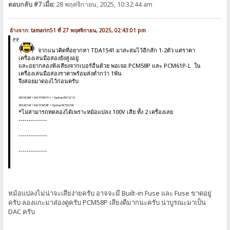
ตอบกลับ #7 เมื่อ:
28 พฤศจิกายน, 2025, 10:32:44 am
อ้างจาก: tamarin51 ที่ 27 พฤศจิกายน, 2025, 02:43:01 pm
จากแนวคิดที่อยากหา TDA1541 มาสะสมไว้อีกสัก 1-2ตัว แต่ราคา
เครื่องเล่นมือสองยังสูงอยู่
และอยากลองฟังเสียงจากเบอร์อื่นด้วย พอเจอ PCM58P และ PCM61P-L ใน
เครื่องเล่นมือสองราคาพร้อมส่งต่ำกว่า 1พัน
จึงสอยมาดองไว้ก่อนครับ
SM5408AP + DAC PCM61P-L + OpAmp BA15218
SM5813AP + DAC PCM58P + OpAmp RC5532DD
*ไม่สามารถทดลองได้เพราะหม้อแปลง 100V เสีย ทั้ง 2 เครื่องเลย
--------------
--------------
--------------
หม้อแปลงไม่น่าจะเสียง่ายครับ อาจจะมี Built-in Fuse และ Fuse ขาดอยู่
ครับ ลองแกะมาส่องดูครับ PCM58P เสียงดีมากนะครับ น่าบูรณะมาเป็น
DAC ครับ