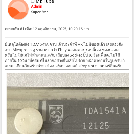
Mr. Tube
Admin
Super Star.
ตอบกลับ #1 เมื่อ:
12 พฤศจิกายน, 2025, 10:20:16 am
มีเหตุให้ต้องสั่ง TDA1541A ครับ เจ้าประจำที่ HK ไม่มีของแล้ว เลยลองสั่ง
จาก Aliexpress ดู ราคาเบากว่า Ebay พอสมควร รอบนี้เจอ ของปลอม
ครับ ไม่ใช่แค่ไม่ทำงานนะครับ เสียบลง Socket ปั๊ป IC ร้อนจี๋ แตะไม่ได้
ภายใน 10 วินาทีครับ ดีไม่ลากอย่างอื่นเสียไปด้วย หน้าตาตามในรูปครับ ก็
เลยมาเตือนภัยครับ น่าจะขัดเบอร์เก่าออกแล้ว Repaint จากเบอร์อื่นครับ