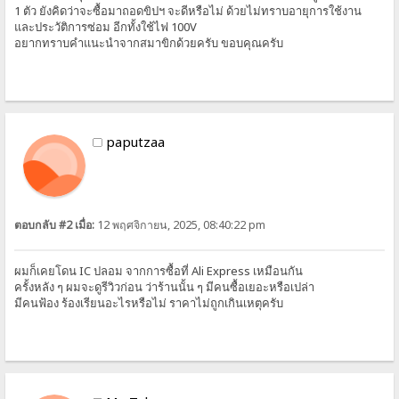
1 ตัว ยังคิดว่าจะซื้อมาถอดขิปฯ จะดีหรือไม่ ด้วยไม่ทราบอายุการใช้งาน
และประวัติการซ่อม อีกทั้งใช้ไฟ 100V
อยากทราบคำแนะนำจากสมาขิกด้วยครับ ขอบคุณครับ
paputzaa
ตอบกลับ #2 เมื่อ:
12 พฤศจิกายน, 2025, 08:40:22 pm
ผมก็เคยโดน IC ปลอม จากการซื้อที่ Ali Express เหมือนกัน
ครั้งหลัง ๆ ผมจะดูรีวิวก่อน ว่าร้านนั้น ๆ มีคนซื้อเยอะหรือเปล่า
มีคนฟ้อง ร้องเรียน
อะไรหรือไม่ ราคาไม่ถูกเกินเหตุครับ