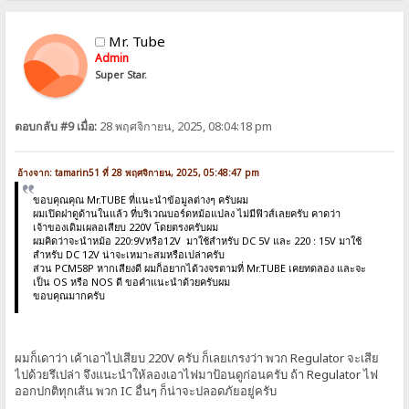
Mr. Tube
Admin
Super Star.
ตอบกลับ #9 เมื่อ:
28 พฤศจิกายน, 2025, 08:04:18 pm
อ้างจาก: tamarin51 ที่ 28 พฤศจิกายน, 2025, 05:48:47 pm
ขอบคุณคุณ Mr.TUBE ที่แนะนำข้อมูลต่างๆ ครับผม
ผมเปิดฝาดูด้านในแล้ว ที่บริเวณบอร์ดหม้อแปลง ไม่มีฟิวส์เลยครับ คาดว่า
เจ้าของเดิมเผลอเสียบ 220V โดยตรงครับผม
ผมคิดว่าจะนำหม้อ 220:9Vหรือ12V มาใช้สำหรับ DC 5V และ 220 : 15V มาใช้
สำหรับ DC 12V น่าจะเหมาะสมหรือเปล่าครับ
ส่วน PCM58P หากเสียงดี ผมก็อยากได้วงจรตามที่ Mr.TUBE เคยทดลอง และจะ
เป็น OS หรือ NOS ดี ขอคำแนะนำด้วยครับผม
ขอบคุณมากครับ
ผมก็เดาว่า เค้าเอาไปเสียบ 220V ครับ ก็เลยเกรงว่า พวก Regulator จะเสีย
ไปด้วยรึเปล่า จึงแนะนำให้ลองเอาไฟมาป้อนดูก่อนครับ ถ้า Regulator ไฟ
ออกปกติทุกเส้น พวก IC อื่นๆ ก็น่าจะปลอดภัยอยู่ครับ