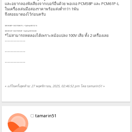
และอยากลองฟังเสียงจากเบอร์อื่นด้วย พอเจอ PCM58P และ PCM61P-L
ในเครื่องเล่นมือสองราคาพร้อมส่งต่ำกว่า 1พัน
จึงสอยมาดองไว้ก่อนครับ
SM5408AP + DAC PCM61P-L + OpAmp BA15218
SM5813AP + DAC PCM58P + OpAmp RC5532DD
*ไม่สามารถทดลองได้เพราะหม้อแปลง 100V เสีย ทั้ง 2 เครื่องเลย
--------------
--------------
--------------
«
แก้ไขครั้งสุดท้าย: 27 พฤศจิกายน, 2025, 02:46:52 pm โดย tamarin51
»
tamarin51