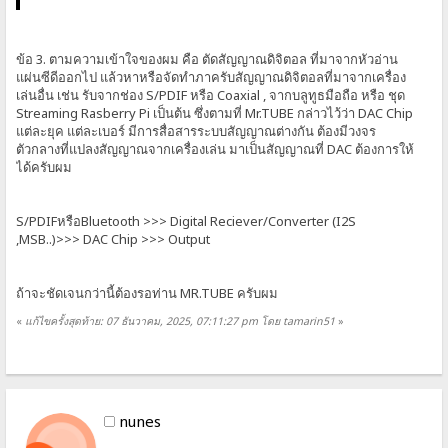
ข้อ 3. ตามความเข้าใจของผม คือ ตัดสัญญาณดิจิตอล ที่มาจากหัวอ่าน
แผ่นซีดีออกไป แล้วหาหรือจัดทำภาครับสัญญาณดิจิตอลที่มาจากเครื่อง
เล่นอื่น เช่น รับจากช่อง S/PDIF หรือ Coaxial , จากบลูทูธมือถือ หรือ ชุด
Streaming Rasberry Pi เป็นต้น ซึ่งตามที่ Mr.TUBE กล่าวไว้ว่า DAC Chip
แต่ละยุค แต่ละเบอร์ มีการสื่อสารระบบสัญญาณต่างกัน ต้องมีวงจร
ตัวกลางที่แปลงสัญญาณจากเครื่องเล่น มาเป็นสัญญาณที่ DAC ต้องการให้
ได้ครับผม
S/PDIFหรือBluetooth >>> Digital Reciever/Converter (I2S
,MSB..)>>> DAC Chip >>> Output
ถ้าจะชัดเจนกว่านี้ต้องรอท่าน MR.TUBE ครับผม
«
แก้ไขครั้งสุดท้าย: 07 ธันวาคม, 2025, 07:11:27 pm โดย tamarin51
»
nunes