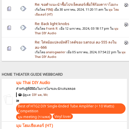
Re: ขอคำแนะนำ​ซื้อ​โปรเจ็ค​เตอร์​เพื่อใช้ร้องคาราโอเกะ​
เริ่มโดย
PINIJ
เมื่อ 30 มกราคม, 2024, 11:20:11 am ใน
มุม โฮม
เธียเตอร์ (HT)
Re: Back light knobs
เริ่มโดย
Frank R.
เมื่อ 12 มกราคม, 2024, 03:18:17 pm ใน
มุม
Thai DIY Audio
Re: ใส่หม้อแปลงมัลติโวลต์ของ sansui au-555 ลงใน
au-666
เริ่มโดย
analogwailer
เมื่อ 05 มกราคม, 2024, 07:54:22 pm ใน
มุม
Thai DIY Audio
HOME THEATER GUIDE WEBBOARD
มุม Thai DIY Audio
สำหรับผู้ที่มีฝีมือในการโมฯและนักเล่นหลอด
ผู้ดูแล:
DIY มด
,
Mc
Best of HTG2 DIY Single-Ended Tube Amplifier (< 10 Watts)
Competition
Vinyl lover
มุม meeting (รวมพล)
มุม โฮมเธียเตอร์ (HT)