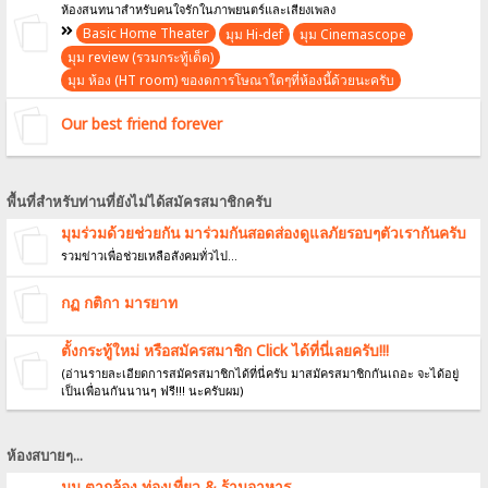
ห้องสนทนาสำหรับคนใจรักในภาพยนตร์และเสียงเพลง
Basic Home Theater
มุม Hi-def
มุม Cinemascope
มุม review (รวมกระทู้เด็ด)
มุม ห้อง (HT room) ของดการโษณาใดๆที่ห้องนี้ด้วยนะครับ
Our best friend forever
พื้นที่สำหรับท่านที่ยังไม่ได้สมัครสมาชิกครับ
มุมร่วมด้วยช่วยกัน มาร่วมกันสอดส่องดูแลภัยรอบๆตัวเรากันครับ
รวมข่าวเพื่อช่วยเหลือสังคมทั่วไป...
กฏ กติกา มารยาท
ตั้งกระทู้ใหม่ หรือสมัครสมาชิก Click ได้ที่นี่เลยครับ!!!
(อ่านรายละเอียดการสมัครสมาชิกได้ที่นี่ครับ มาสมัครสมาชิกกันเถอะ จะได้อยู่
เป็นเพื่อนกันนานๆ ฟรี!!! นะครับผม)
ห้องสบายๆ...
มุม ตากล้อง,ท่องเที่ยว & ร้านอาหาร