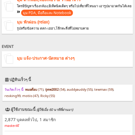
ใครมีปัญหาเรื่องกล้อง,มีเท็คนิคเด็ดๆ หรือไปเที่ยวที่ไหนมา เอารูปมาอวดกันได้เลย
มุม PDA, มือถือและ Notebook
มุม พักผ่อน (relax)
รูปหรือข้อความ ตลก-เฮฮา,โจ๊กทะลึ่งที่ไม่หยาบคาย
EVENT
มุม แจ้ง-ประกาศ-นัดหมาย ต่างๆ
ปฏิทินเร็วๆ นี้
วันเกิดเร็วๆ นี้:
หมอต๊อบ
(71)
,
ijew2002
(54)
,
auddyauddy (55)
,
tewmax (59)
,
rexking99
,
motiis (47)
,
Ricky (55)
ผู้ใช้งานขณะนี้
(ผู้ใช้เมื่อ 60 นาทีที่ผ่านมา)
2,877 บุคคลทั่วไป, 1 สมาชิก
masterAT