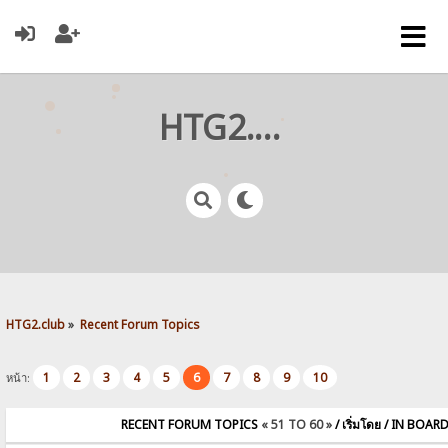
HTG2.club
HTG2.club
»
Recent Forum Topics
1
2
3
4
5
6
7
8
9
10
หน้า:
RECENT FORUM TOPICS
« 51 TO 60 »
/ เริ่มโดย / IN BOAR