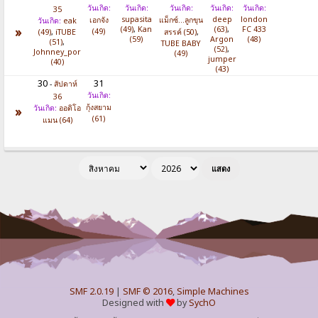
วันเกิด:
วันเกิด:
วันเกิด:
วันเกิด:
วันเกิด:
35
supasita
deep
london
เอกจัง
แม็กซ์...ลูกขุน
วันเกิด:
eak
»
(49)
,
Kan
(63)
,
FC 433
(49)
(49)
,
iTUBE
สรรค์ (50)
,
(59)
Argon
(48)
(51)
,
TUBE BABY
(52)
,
Johnney_por
(49)
jumper
(40)
(43)
30
31
-
สัปดาห์
วันเกิด:
36
กุ้งสยาม
»
วันเกิด:
ออดิโอ
(61)
แมน (64)
SMF 2.0.19
|
SMF © 2016
,
Simple Machines
Designed with
by
SychO