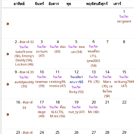
อาทิตย์
จันทร์
อังคาร
พุธ
พฤหัสบดี
ศุกร์
เสาร์
1
วันเกิด:
sergeant
»
6
2
3
4
5
7
8
-
สัปดาห์ 32
วันเกิด:
วันเกิด:
วันเกิด:
ต๋อง
วันเกิด:
หมอ
วันเกิด:
หมอต๊อบ
orrtum
(65)
tubeTronix
เอก (54)
»
(47)
(50)
,
Emmy's
(71)
,
Daddy (56)
,
ijew2002
Lockon (46)
(54)
9
10
11
12
13
14
15
-
สัปดาห์ 33
วันเกิด:
วันเกิด:
วันเฉลิมฯ
วันเกิด:
วันเกิด:
วันเกิด:
วันเกิด:
tewmax
rexking99
,
PK. (70)
Mars
sirikung794
auddyauddy
พระราชินี
»
(59)
motiis (47)
(47)
(55)
(70)
,
เห
วันเกิด:
ลิมไทย
Ricky (55)
(58)
16
17
18
19
20
21
22
-
สัปดาห์
วันเกิด:
วันเกิด:
ต๊อบ
วันเกิด:
วันเกิด:
34
dage
6L6 (73)
,
nut_ty (47)
Mc (60)
»
(49)
M.lex (56)
23
24
25
26
27
28
29
-
สัปดาห์