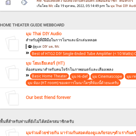
Re: ขอแสดงความเสียใจกับครอบครัวเพื่อนสมาชิก “คนหระรี”
เริ่มโดย
Mc
เมื่อ 19 ตุลาคม, 2022, 05:14:49 pm ใน
มุม Thai DIY Aud
HOME THEATER GUIDE WEBBOARD
มุม Thai DIY Audio
สำหรับผู้ที่มีฝีมือในการโมฯและนักเล่นหลอด
ผู้ดูแล:
DIY มด
,
Mc
Best of HTG2 DIY Single-Ended Tube Amplifier (< 10 Watts) 
มุม โฮมเธียเตอร์ (HT)
ห้องสนทนาสำหรับคนใจรักในภาพยนตร์และเสียงเพลง
Basic Home Theater
มุม Hi-def
มุม Cinemascope
มุม re
มุม ห้อง (HT room) ของดการโษณาใดๆที่ห้องนี้ด้วยนะครับ
Our best friend forever
พื้นที่สำหรับท่านที่ยังไม่ได้สมัครสมาชิกครับ
มุมร่วมด้วยช่วยกัน มาร่วมกันสอดส่องดูแลภัยรอบๆตัวเรากันคร