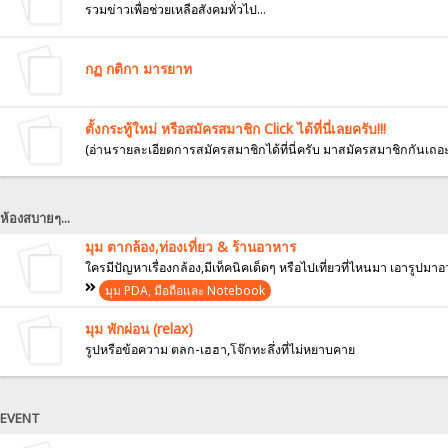
รวมข่าวเพื่อช่วยเหลือสังคมทั่วไป...
กฏ กติกา มารยาท
ตั้งกระทู้ใหม่ หรือสมัครสมาชิก Click ได้ที่นี่เลยครับ!!!
(อ่านรายละเอียดการสมัครสมาชิกได้ที่นี่ครับ มาสมัครสมาชิกกันเถอะ จ
ห้องสบายๆ...
มุม ตากล้อง,ท่องเที่ยว & ร้านอาหาร
ใครมีปัญหาเรื่องกล้อง,มีเท็คนิคเด็ดๆ หรือไปเที่ยวที่ไหนมา เอารูปมา
มุม PDA, มือถือและ Notebook
มุม พักผ่อน (relax)
รูปหรือข้อความ ตลก-เฮฮา,โจ๊กทะลึ่งที่ไม่หยาบคาย
EVENT