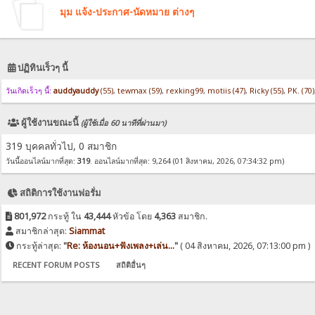
มุม แจ้ง-ประกาศ-นัดหมาย ต่างๆ
ปฏิทินเร็วๆ นี้
วันเกิดเร็วๆ นี้:
auddyauddy
(55)
,
tewmax (59)
,
rexking99
,
motiis (47)
,
Ricky (55)
,
PK. (70)
ผู้ใช้งานขณะนี้
(ผู้ใช้เมื่อ 60 นาทีที่ผ่านมา)
319 บุคคลทั่วไป, 0 สมาชิก
วันนี้ออนไลน์มากที่สุด:
319
. ออนไลน์มากที่สุด: 9,264 (01 สิงหาคม, 2026, 07:34:32 pm)
สถิติการใช้งานฟอรั่ม
801,972
กระทู้ ใน
43,444
หัวข้อ โดย
4,363
สมาชิก.
สมาชิกล่าสุด:
Siammat
กระทู้ล่าสุด:
"
Re: ห้องนอน+ฟังเพลง+เล่น...
"
( 04 สิงหาคม, 2026, 07:13:00 pm )
RECENT FORUM POSTS
สถิติอื่นๆ